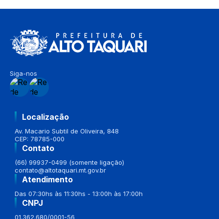
Siga-nos
Localização
Av. Macario Subtil de Oliveira, 848
CEP: 78785-000
Contato
(66) 99937-0499 (somente ligação)
contato@altotaquari.mt.gov.br
Atendimento
Das 07:30hs às 11:30hs - 13:00h às 17:00h
CNPJ
01.362.680/0001-56