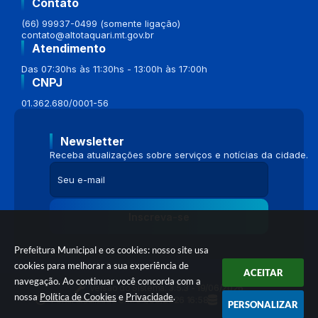
Contato
(66) 99937-0499 (somente ligação)
contato@altotaquari.mt.gov.br
Atendimento
Das 07:30hs às 11:30hs - 13:00h às 17:00h
CNPJ
01.362.680/0001-56
Newsletter
Receba atualizações sobre serviços e notícias da cidade.
Inscreva-se
Prefeitura Municipal e os cookies: nosso site usa
cookies para melhorar a sua experiência de
ACEITAR
navegação. Ao continuar você concorda com a
Versão do Sistema:
3.5.3 - 19/06/2026
nossa
Política de Cookies
e
Privacidade
.
Portal atualizado em:
04/08/2026 16:58
Dados Abertos
PERSONALIZAR