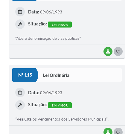
E
Data:
09/06/1993
I
Situação:
EM VIGOR
“Altera denominação de vias publicas”
BAIXAR
G
O
S
Nº 115
Lei Ordinária
T
E
Data:
09/06/1993
I
Situação:
EM VIGOR
“Reajusta os Vencimentos dos Servidores Municipais”.
BAIXAR
G