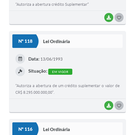
“Autoriza a abertura crédito Suplementar”
BAIXAR
G
O
S
Nº 118
Lei Ordinária
T
E
Data:
13/06/1993
I
Situação:
EM VIGOR
“Autoriza a abertura de um crédito suplementar o valor de
CR$ 8.295.000.000,00”.
BAIXAR
G
O
S
Nº 116
Lei Ordinária
T