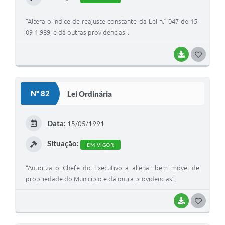
“Altera o índice de reajuste constante da Lei n.° 047 de 15-
09-1.989, e dá outras providencias”.
BAIXAR
G
O
S
Nº 82
Lei Ordinária
T
E
Data:
15/05/1991
I
Situação:
EM VIGOR
“Autoriza o Chefe do Executivo a alienar bem móvel de
propriedade do Município e dá outra providencias”.
BAIXAR
G
O