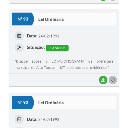
O
S
Nº 93
Lei Ordinária
T
E
Data:
24/02/1992
I
Situação:
EM VIGOR
“Dispõe sobre o LOTACIONOGRAMA da prefeitura
municipal de Alto Taquari – MT, e dá outras providências”.
BAIXAR
G
O
S
Nº 92
Lei Ordinária
T
E
Data:
24/02/1992
I