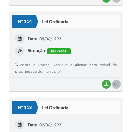
O
S
Nº 114
Lei Ordinária
T
E
Data:
08/06/1993
I
Situação:
EM VIGOR
“Autoriza o Poder Executivo a Alienar bem móvel de
propriedade do município”.
BAIXAR
G
O
S
Nº 113
Lei Ordinária
T
E
Data:
02/06/1993
I