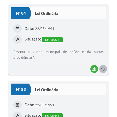
O
S
Nº 84
Lei Ordinária
T
E
Data:
22/05/1991
I
Situação:
EM VIGOR
“Institui o Fundo Municipal de Saúde e dá outras
providências”.
BAIXAR
G
O
S
Nº 83
Lei Ordinária
T
E
Data:
22/05/1991
I
Situação:
EM VIGOR