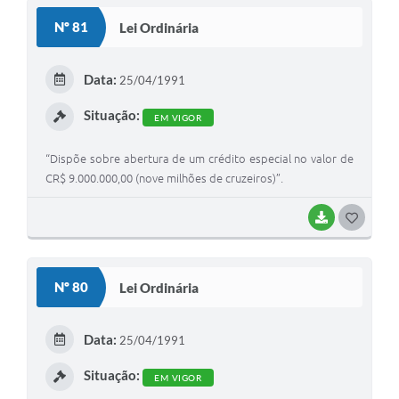
S
Nº 81
Lei Ordinária
T
E
Data:
25/04/1991
I
Situação:
EM VIGOR
“Dispõe sobre abertura de um crédito especial no valor de
CR$ 9.000.000,00 (nove milhões de cruzeiros)”.
BAIXAR
G
O
S
Nº 80
Lei Ordinária
T
E
Data:
25/04/1991
I
Situação:
EM VIGOR