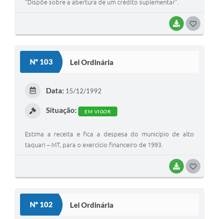
“Dispõe sobre a abertura de um crédito suplementar”.
BAIXAR
G
O
S
Nº 103
Lei Ordinária
T
E
Data:
15/12/1992
I
Situação:
EM VIGOR
Estima a receita e fica a despesa do município de alto
taquari – MT, para o exercício financeiro de 1993.
BAIXAR
G
O
S
Nº 102
Lei Ordinária
T