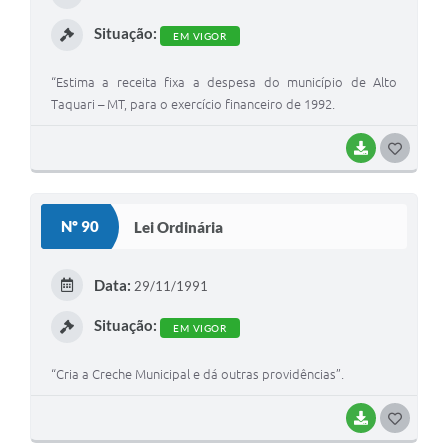
I
Situação:
EM VIGOR
“Estima a receita fixa a despesa do município de Alto
Taquari – MT, para o exercício financeiro de 1992.
BAIXAR
G
O
S
Nº 90
Lei Ordinária
T
E
Data:
29/11/1991
I
Situação:
EM VIGOR
“Cria a Creche Municipal e dá outras providências”.
BAIXAR
G