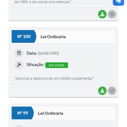
de 1993, e da outras providencias”.
BAIXAR
G
O
S
Nº 100
Lei Ordinária
T
E
Data:
26/06/1992
I
Situação:
EM VIGOR
“Autoriza a abertura de um crédito suplementar”.
BAIXAR
G
O
S
Nº 99
Lei Ordinária
T
E