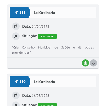
O
S
Nº 111
Lei Ordinária
T
E
Data:
14/04/1993
I
Situação:
EM VIGOR
“Cria Conselho Municipal de Saúde e dá outras
providências”.
BAIXAR
G
O
S
Nº 110
Lei Ordinária
T
E
Data:
16/03/1993
I
Situação:
EM VIGOR