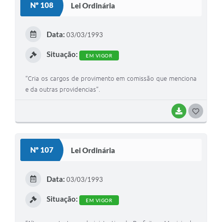
Nº 108
Lei Ordinária
T
E
Data:
03/03/1993
I
Situação:
EM VIGOR
“Cria os cargos de provimento em comissão que menciona
e da outras providencias”.
BAIXAR
G
O
S
Nº 107
Lei Ordinária
T
E
Data:
03/03/1993
I
Situação:
EM VIGOR