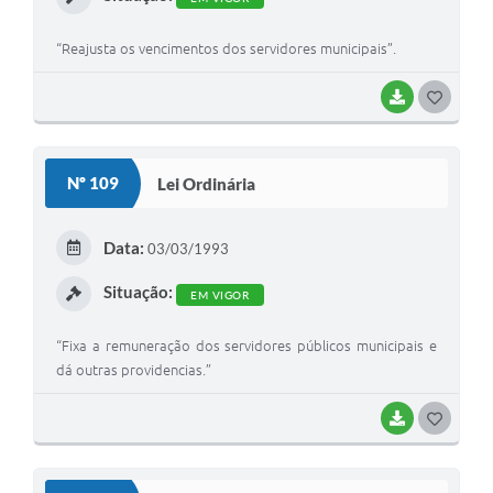
“Reajusta os vencimentos dos servidores municipais”.
BAIXAR
G
O
S
Nº 109
Lei Ordinária
T
E
Data:
03/03/1993
I
Situação:
EM VIGOR
“Fixa a remuneração dos servidores públicos municipais e
dá outras providencias.”
BAIXAR
G
O
S