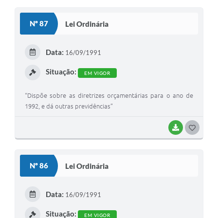
O
S
Nº 87
Lei Ordinária
T
E
Data:
16/09/1991
I
Situação:
EM VIGOR
“Dispõe sobre as diretrizes orçamentárias para o ano de
1992, e dá outras previdências”
BAIXAR
G
O
S
Nº 86
Lei Ordinária
T
E
Data:
16/09/1991
I
Situação:
EM VIGOR