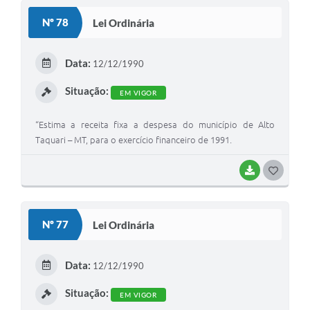
S
Nº 78
Lei Ordinária
T
E
Data:
12/12/1990
I
Situação:
EM VIGOR
“Estima a receita fixa a despesa do município de Alto
Taquari – MT, para o exercício financeiro de 1991.
BAIXAR
G
O
S
Nº 77
Lei Ordinária
T
E
Data:
12/12/1990
I
Situação:
EM VIGOR