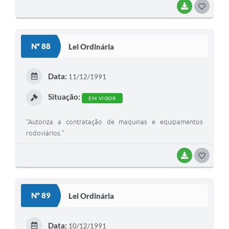
BAIXAR
G
O
S
Nº 88
Lei Ordinária
T
E
Data:
11/12/1991
I
Situação:
EM VIGOR
“Autoriza a contratação de maquinas e equipamentos
rodoviários.”
BAIXAR
G
O
S
Nº 89
Lei Ordinária
T
E
Data:
10/12/1991