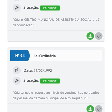
I
Situação:
EM VIGOR
“Cria o CENTRO MUNICIPAL DE ASSISTENCIA SOCIAL e dá
denominação.”
BAIXAR
G
O
S
Nº 94
Lei Ordinária
T
E
Data:
26/02/1992
I
Situação:
EM VIGOR
“Cria cargos e respectivos níveis de vencimentos no quadro
de pessoal da Câmara Municipal de Alto Taquari-MT”.
BAIXAR
G