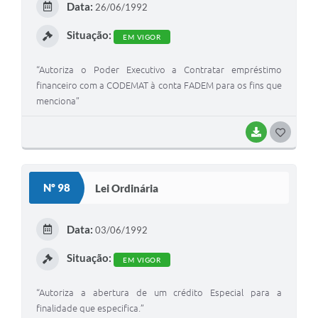
Data:
26/06/1992
I
Situação:
EM VIGOR
“Autoriza o Poder Executivo a Contratar empréstimo
financeiro com a CODEMAT à conta FADEM para os fins que
menciona”
BAIXAR
G
O
S
Nº 98
Lei Ordinária
T
E
Data:
03/06/1992
I
Situação:
EM VIGOR
“Autoriza a abertura de um crédito Especial para a
finalidade que especifica.”