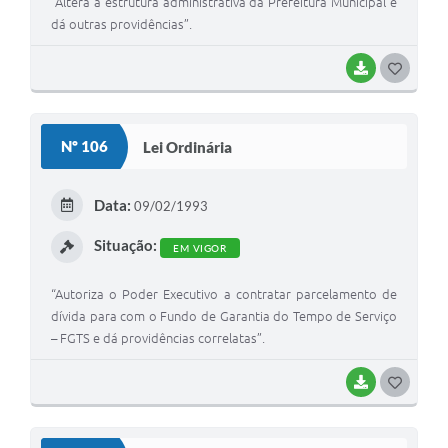
“Altera a estrutura administrativa da Prefeitura Municipal e
dá outras providências”.
BAIXAR
G
O
S
Nº 106
Lei Ordinária
T
E
Data:
09/02/1993
I
Situação:
EM VIGOR
“Autoriza o Poder Executivo a contratar parcelamento de
dívida para com o Fundo de Garantia do Tempo de Serviço
– FGTS e dá providências correlatas”.
BAIXAR
G
O
S