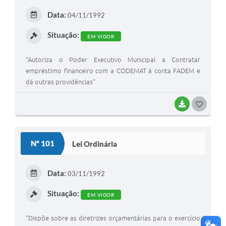
E
Data:
04/11/1992
I
Situação:
EM VIGOR
“Autoriza o Poder Executivo Municipal a Contratar
empréstimo financeiro com a CODEMAT à conta FADEM e
dá outras providências”
BAIXAR
G
O
S
Nº 101
Lei Ordinária
T
E
Data:
03/11/1992
I
Situação:
EM VIGOR
“Dispõe sobre as diretrizes orçamentárias para o exercício