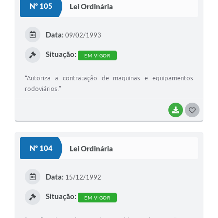
Nº 105
Lei Ordinária
T
E
Data:
09/02/1993
I
Situação:
EM VIGOR
“Autoriza a contratação de maquinas e equipamentos
rodoviários.”
BAIXAR
G
O
S
Nº 104
Lei Ordinária
T
E
Data:
15/12/1992
I
Situação:
EM VIGOR