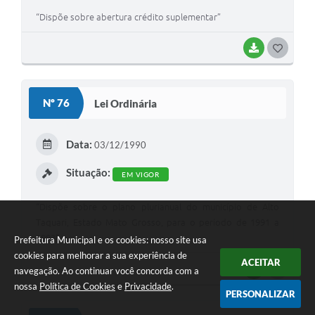
“Dispõe sobre abertura crédito suplementar”
BAIXAR
G
O
S
Nº 76
Lei Ordinária
T
E
Data:
03/12/1990
I
Situação:
EM VIGOR
“Dispõe sobre o plano plurianual do município de Alto
Taquari, Estado Mato Grosso, para o período de 1991 a
1993”.
Prefeitura Municipal e os cookies: nosso site usa
cookies para melhorar a sua experiência de
ACEITAR
BAIXAR
G
navegação. Ao continuar você concorda com a
nossa
Política de Cookies
e
Privacidade
.
O
PERSONALIZAR
S