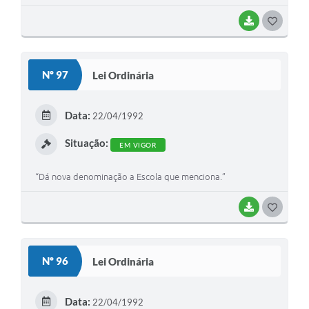
BAIXAR
G
O
S
Nº 97
Lei Ordinária
T
E
Data:
22/04/1992
I
Situação:
EM VIGOR
“Dá nova denominação a Escola que menciona.”
BAIXAR
G
O
S
Nº 96
Lei Ordinária
T
E
Data:
22/04/1992