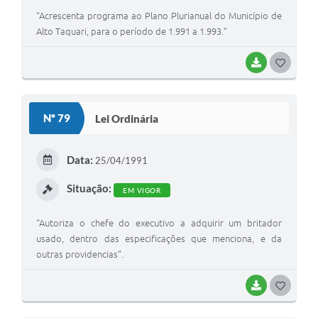
“Acrescenta programa ao Plano Plurianual do Município de
Alto Taquari, para o período de 1.991 a 1.993.”
BAIXAR
G
O
S
Nº 79
Lei Ordinária
T
E
Data:
25/04/1991
I
Situação:
EM VIGOR
“Autoriza o chefe do executivo a adquirir um britador
usado, dentro das especificações que menciona, e da
outras providencias”.
BAIXAR
G
O