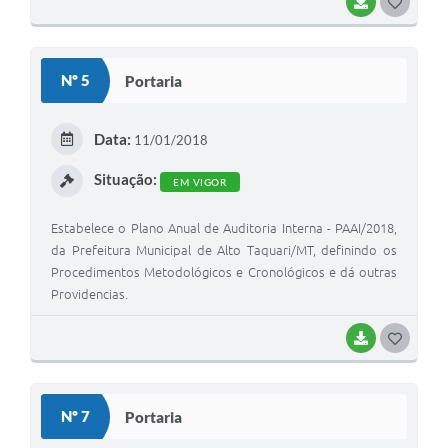
BAIXAR
G
O
S
Nº 5
Portaria
T
E
Data:
11/01/2018
I
Situação:
EM VIGOR
Estabelece o Plano Anual de Auditoria Interna - PAAI/2018,
da Prefeitura Municipal de Alto Taquari/MT, definindo os
Procedimentos Metodológicos e Cronológicos e dá outras
Providencias.
BAIXAR
G
O
S
Nº 7
Portaria
T