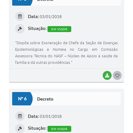
T
E
Data:
03/01/2018
I
Situação:
EM VIGOR
“Dispõe sobre Exoneração de Chefe da Seção de Doenças
Epidemiológicas e Nomeia no Cargo em Comissão
Assessora Técnica do NASF – Núcleo de Apoio à saúde da
família e dá outras providências.”
BAIXAR
G
O
S
Nº 6
Decreto
T
E
Data:
03/01/2018
I
Situação:
EM VIGOR