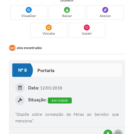
LEGENDA:
Visualizar
Baixar
Anexos
Vínculos
Gostei
atos encontrados
569
Nº 8
Portaria
Data:
12/01/2018
Situação:
EM VIGOR
“Dispõe sobre concessão de Férias ao Servidor que
menciona”.