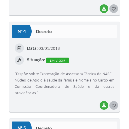
BAIXAR
G
O
S
Nº 4
Decreto
T
E
Data:
03/01/2018
I
Situação:
EM VIGOR
“Dispõe sobre Exoneração de Assessora Técnica do NASF –
Núcleo de Apoio à saúde da família e Nomeia no Cargo em
Comissão Coordenadora de Saúde e dá outras
providências.”
BAIXAR
G
O
S
Nº 5
Decreto