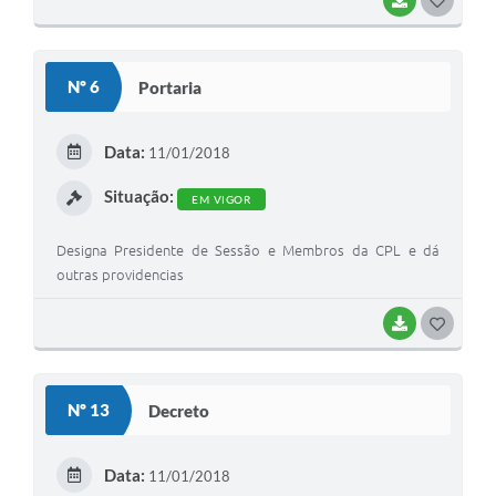
BAIXAR
G
O
S
Nº 6
Portaria
T
E
Data:
11/01/2018
I
Situação:
EM VIGOR
Designa Presidente de Sessão e Membros da CPL e dá
outras providencias
BAIXAR
G
O
S
Nº 13
Decreto
T
E
Data:
11/01/2018
I