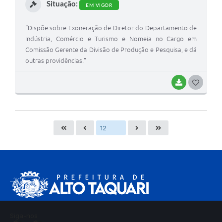
Situação:
EM VIGOR
“Dispõe sobre Exoneração de Diretor do Departamento de
Indústria, Comércio e Turismo e Nomeia no Cargo em
Comissão Gerente da Divisão de Produção e Pesquisa, e dá
outras providências.”
BAIXAR
G
O
S
T
E
I
Siga-nos