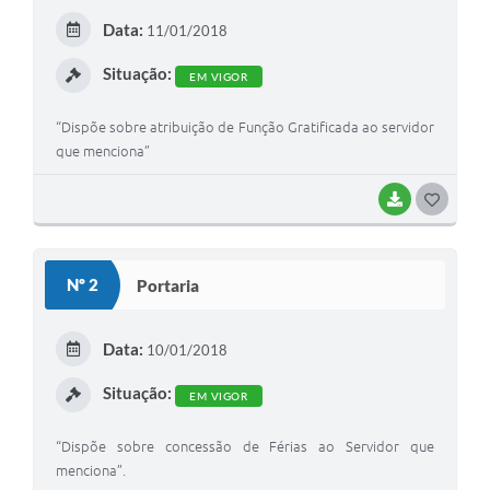
E
Data:
11/01/2018
I
Situação:
EM VIGOR
“Dispõe sobre atribuição de Função Gratificada ao servidor
que menciona”
BAIXAR
G
O
S
Nº 2
Portaria
T
E
Data:
10/01/2018
I
Situação:
EM VIGOR
“Dispõe sobre concessão de Férias ao Servidor que
menciona”.