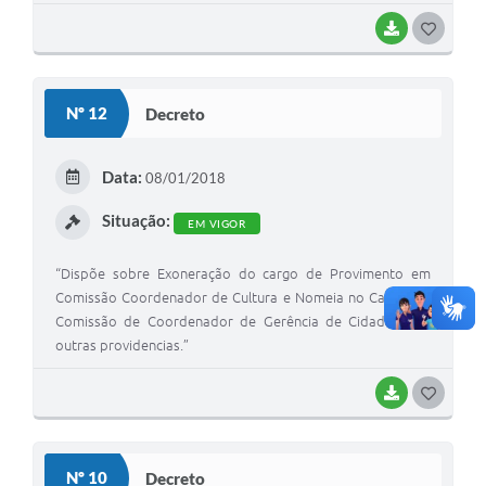
BAIXAR
G
O
S
Nº 12
Decreto
T
E
Data:
08/01/2018
I
Situação:
EM VIGOR
“Dispõe sobre Exoneração do cargo de Provimento em
Comissão Coordenador de Cultura e Nomeia no Cargo em
Comissão de Coordenador de Gerência de Cidade e dá
outras providencias.”
BAIXAR
G
O
S
Nº 10
Decreto