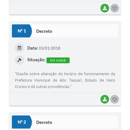
BAIXAR
G
O
S
Nº 1
Decreto
T
E
Data:
03/01/2018
I
Situação:
EM VIGOR
“Dispõe sobre alteração do horário de funcionamento da
Prefeitura Municipal de Alto Taquari, Estado de Mato
Grosso e dá outras providências.”
BAIXAR
G
O
S
Nº 2
Decreto
T