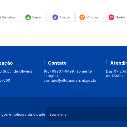
Visualizar
Baixar
Anexos
Vínculos
Gostei
ização
Contato
Atendi
 Subtil de Oliveira,
(66) 99937-0499 (somente
Das 07:30hs
ligação)
às 17:00h
5-000
contato@altotaquari.mt.gov.br
iços e notícias da cidade.