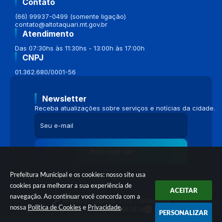
Contato
(66) 99937-0499 (somente ligação)
contato@altotaquari.mt.gov.br
Atendimento
Das 07:30hs às 11:30hs - 13:00h às 17:00h
CNPJ
01.362.680/0001-56
Newsletter
Receba atualizações sobre serviços e notícias da cidade.
Inscreva-se
Prefeitura Municipal e os cookies: nosso site usa
cookies para melhorar a sua experiência de
ACEITAR
navegação. Ao continuar você concorda com a
Versão do Sistema:
3.5.3 - 19/06/2026
nossa
Política de Cookies
e
Privacidade
.
Portal atualizado em:
04/08/2026 16:58
Dados Abertos
PERSONALIZAR