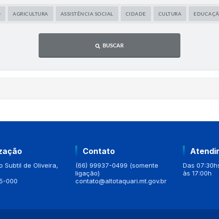
O
AGRICULTURA
ASSISTÊNCIA SOCIAL
CIDADE
CULTURA
EDUCAÇ
BUSCAR
ização
Contato
Atendi
 Subtil de Oliveira,
(66) 99937-0499 (somente
Das 07:30hs
ligação)
às 17:00h
5-000
contato@altotaquari.mt.gov.br