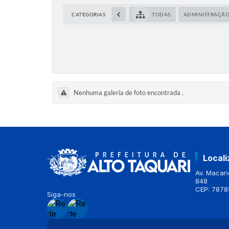
CATEGORIAS
TODAS
ADMINISTRAÇÃ
Nenhuma galeria de foto encontrada
.
Local
Av. Macario
848
CEP: 7878
Siga-nos