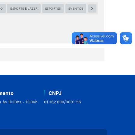
ÃO
ESPORTE E LAZER
ESPORTES
EVENTOS
MEIO AMBIENTE
NOTÍC
mento
CNPJ
 às 11:30hs - 13:00h
01.362.680/0001-56