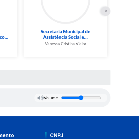
e
Secretaria Municipal de
Sec
o...
Assistência Social e...
Com
Vanessa Cristina Vieira
Rena
Volume
mento
CNPJ