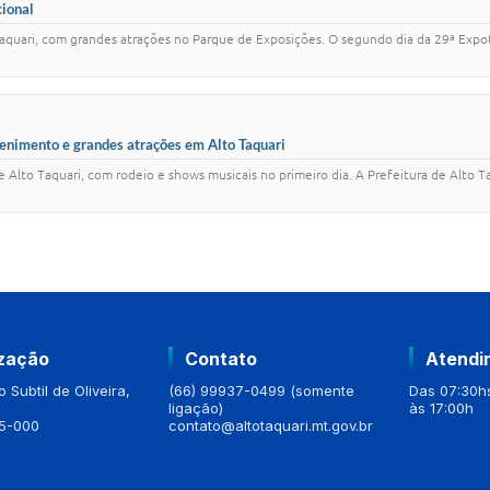
cional
quari, com grandes atrações no Parque de Exposições. O segundo dia da 29ª Expot
enimento e grandes atrações em Alto Taquari
to Taquari, com rodeio e shows musicais no primeiro dia. A Prefeitura de Alto Taqu
ização
Contato
Atendi
 Subtil de Oliveira,
(66) 99937-0499 (somente
Das 07:30hs
ligação)
às 17:00h
5-000
contato@altotaquari.mt.gov.br