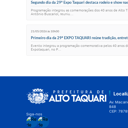
Segundo dia da 29ª Expo Taquari destaca rodeio e show na
Programação integrou as comemorações dos 40 anos de Alto Ta
Antônio Buscariol, reuniu…
21/05/2026 às 10h00
Primeiro dia da 29ª EXPO TAQUARI reúne tradição, entret
Evento integrou a programação comemorativa pelos 40 anos de Al
Expotaquari, no P…
Local
Av. Macario
848
CEP: 7878
Siga-nos