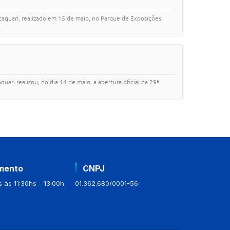
aquari, realizado em 15 de maio, no Parque de Exposições
ari realizou, no dia 14 de maio, a abertura oficial da 29ª
mento
CNPJ
 às 11:30hs - 13:00h
01.362.680/0001-56