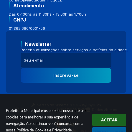
Atendimento
Das 07:30hs às 11:30hs - 13:00h às 17:00h
CNPJ
01.362.680/0001-56
Newsletter
Receba atualizações sobre serviços e notícias da cidade.
Inscreva-se
Versão do Sistema:
3.5.3 - 19/06/2026
Portal atualizado em:
04/08/2026 16:58
Dados Abertos
Prefeitura Municipal e os cookies: nosso site usa
cookies para melhorar a sua experiência de
ACEITAR
navegação. Ao continuar você concorda com a
nossa
Política de Cookies
e
Privacidade
.
© Copyright Instar - 2006-2026. Todos os direitos reservados -