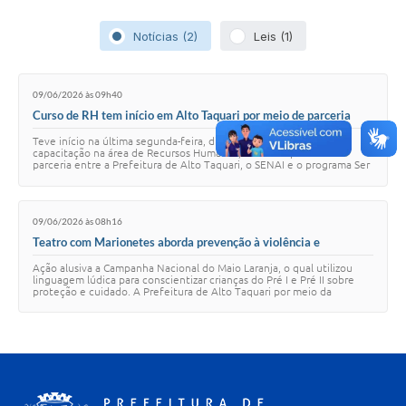
Notícias (2)
Leis (1)
09/06/2026 às 09h40
Curso de RH tem início em Alto Taquari por meio de parceria
entre SENAI, Prefeitura e Ser Família Capacita
Teve início na última segunda-feira, dia 08 de junho, o curso de
capacitação na área de Recursos Humanos, realizado por meio da
parceria entre a Prefeitura de Alto Taquari, o SENAI e o programa Ser
Família Capacita. A au…
09/06/2026 às 08h16
Teatro com Marionetes aborda prevenção à violência e
exploração sexual, para os alunos da Educação Infantil em Alto
Ação alusiva a Campanha Nacional do Maio Laranja, o qual utilizou
Taquari
linguagem lúdica para conscientizar crianças do Pré I e Pré II sobre
proteção e cuidado. A Prefeitura de Alto Taquari por meio da
Secretaria Municipal de …