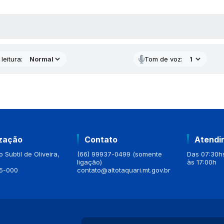
AS MÍDIAS
leitura:
Tom de voz:
ização
Contato
Atendi
 Subtil de Oliveira,
(66) 99937-0499 (somente
Das 07:30hs
ligação)
às 17:00h
5-000
contato@altotaquari.mt.gov.br