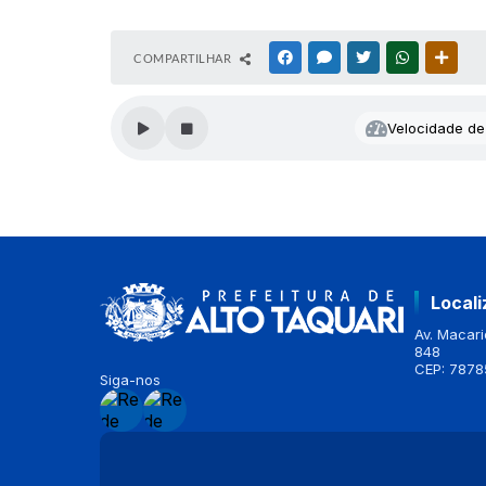
COMPARTILHAR
FACEBOOK
MESSENGER
TWITTER
WHATSAPP
OUTR
Velocidade de 
Local
Av. Macario
848
CEP: 7878
Siga-nos