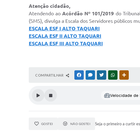
Atenção cidadão,
Atendendo ao
Acórdão Nº 101/2019
do Tribunal
(SMS), divulga a Escala dos Servidores públicos mu
ESCALA ESF I ALTO TAQUARI
ESCALA ESF II ALTO TAQUARI
ESCALA ESF III ALTO TAQUARI
COMPARTILHAR
FACEBOOK
MESSENGER
TWITTER
WHATSAPP
OUTRAS
Velocidade de l
Seja o primeiro a curtir e
GOSTEI
NÃO GOSTEI