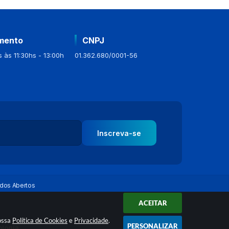
mento
CNPJ
 às 11:30hs - 13:00h
01.362.680/0001-56
Inscreva-se
dos Abertos
ACEITAR
nossa
Política de Cookies
e
Privacidade
.
PERSONALIZAR
ologia