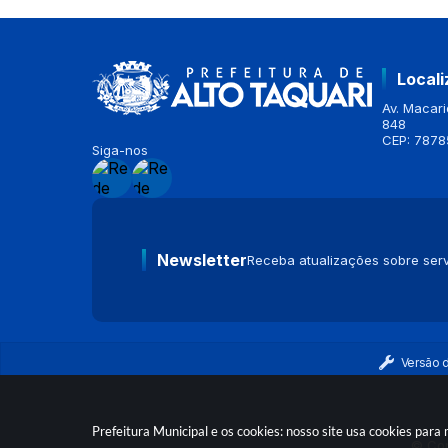
Local
Av. Macario
848
CEP: 7878
Siga-nos
Newsletter
Receba atualizações sobre serv
Versão 
Prefeitura Municipal e os cookies: nosso site usa cookies par
© Cop