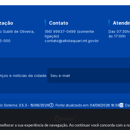
ização
Contato
Atendi
 Subtil de Oliveira,
(66) 99937-0499 (somente
Das 07:30hs
ligação)
às 17:00h
5-000
contato@altotaquari.mt.gov.br
iços e notícias da cidade.
do Sistema:
3.5.3 - 19/06/2026
Portal atualizado em:
04/08/2026 16:58
Da
a melhorar a sua experiência de navegação. Ao continuar você concorda com a 
yright Instar - 2006-2026. Todos os direitos reservados -
Instar Tecn