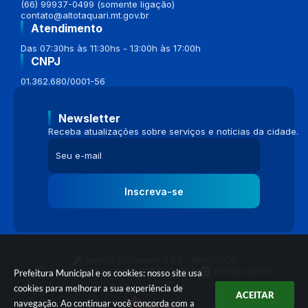
(66) 99937-0499 (somente ligação)
contato@altotaquari.mt.gov.br
Atendimento
Das 07:30hs às 11:30hs - 13:00h às 17:00h
CNPJ
01.362.680/0001-56
Newsletter
Receba atualizações sobre serviços e notícias da cidade.
Inscreva-se
Versão do Sistema:
3.5.3 - 19/06/2026
Portal atualizado em:
04/08/2026 16:58
Dados Abertos
Prefeitura Municipal e os cookies: nosso site usa
cookies para melhorar a sua experiência de
ACEITAR
navegação. Ao continuar você concorda com a