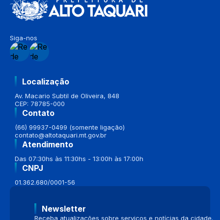
Siga-nos
Localização
Av. Macario Subtil de Oliveira, 848
CEP: 78785-000
Contato
(66) 99937-0499 (somente ligação)
contato@altotaquari.mt.gov.br
Atendimento
Das 07:30hs às 11:30hs - 13:00h às 17:00h
CNPJ
01.362.680/0001-56
Newsletter
Receba atualizações sobre serviços e notícias da cidade.