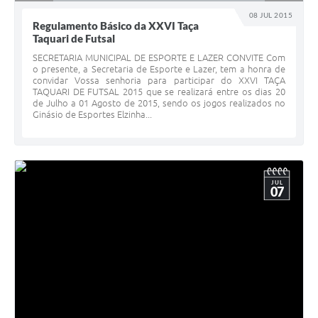
08 JUL 2015
Regulamento Básico da XXVI Taça
Taquari de Futsal
SECRETARIA MUNICIPAL DE ESPORTE E LAZER CONVITE Com
o presente, a Secretaria de Esporte e Lazer, tem a honra de
convidar Vossa senhoria para participar do XXVI TAÇA
TAQUARI DE FUTSAL 2015 que se realizará entre os dias 20
de Julho a 01 Agosto de 2015, sendo os jogos realizados no
Ginásio de Esportes Elzinha...
JUL
07