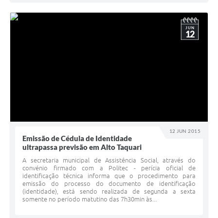
JUN
12
12 JUN 2015
Emissão de Cédula de Identidade
ultrapassa previsão em Alto Taquari
A secretaria municipal de Assistência Social, através do
convénio firmado com a Politec - perícia oficial de
identificação técnica informa que o procedimento para
emissão do processo do documento de identificação
(identidade), está sendo realizada de segunda a sexta
somente no período matutino das 7h30min às...