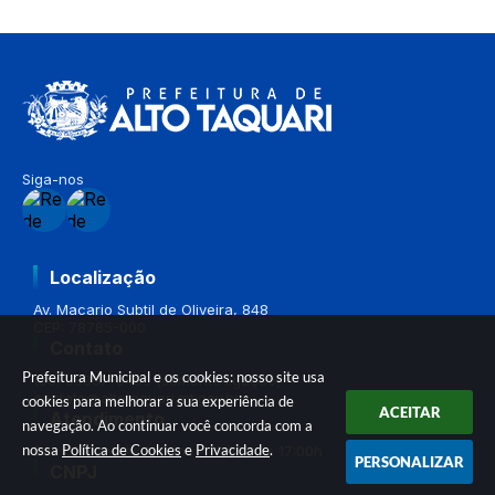
Siga-nos
Localização
Av. Macario Subtil de Oliveira, 848
CEP: 78785-000
Contato
Prefeitura Municipal e os cookies: nosso site usa
(66) 99937-0499 (somente ligação)
contato@altotaquari.mt.gov.br
cookies para melhorar a sua experiência de
ACEITAR
Atendimento
navegação. Ao continuar você concorda com a
nossa
Política de Cookies
e
Privacidade
.
Das 07:30hs às 11:30hs - 13:00h às 17:00h
PERSONALIZAR
CNPJ