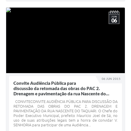
JUN
06
06 JUN 2015
Convite Audiência Pública para
discussão da retomada das obras do PAC 2.
Drenagem e pavimentação da rua Nascente do...
CONVITECONVITE AUDIÊNCIA PÚBLICA PARA DISCUSSÃO DA
RETOMADA DAS OBRAS DO PAC 2. DRENAGEM E
PAVIMENTAÇÃO DA RUA NASCENTE DO TAQUARI. O Chefe do
Poder Executivo Municipal, prefeito Maurício Joel de Sá, no
uso de suas atribuições legais tem a honra de convidar V.
SENHORIA para participar de uma Audiência...