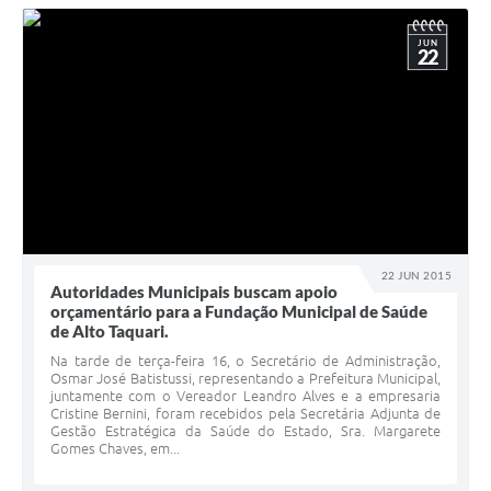
JUN
22
22 JUN 2015
Autoridades Municipais buscam apoio
orçamentário para a Fundação Municipal de Saúde
de Alto Taquari.
Na tarde de terça-feira 16, o Secretário de Administração,
Osmar José Batistussi, representando a Prefeitura Municipal,
juntamente com o Vereador Leandro Alves e a empresaria
Cristine Bernini, foram recebidos pela Secretária Adjunta de
Gestão Estratégica da Saúde do Estado, Sra. Margarete
Gomes Chaves, em...