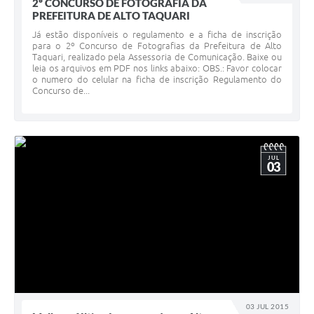
2º CONCURSO DE FOTOGRAFIA DA
PREFEITURA DE ALTO TAQUARI
Já estão disponíveis o regulamento e a ficha de inscrição
para o 2º Concurso de Fotografias da Prefeitura de Alto
Taquari, realizado pela Assessoria de Comunicação. Baixe ou
leia os arquivos em PDF nos links abaixo: OBS.: Favor colocar
o numero do celular na ficha de inscrição Regulamento do
Concurso de...
JUL
03
03 JUL 2015