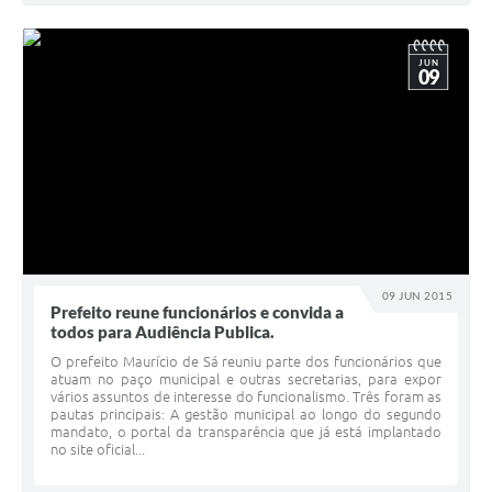
JUN
09
09 JUN 2015
Prefeito reune funcionários e convida a
todos para Audiência Publica.
O prefeito Maurício de Sá reuniu parte dos funcionários que
atuam no paço municipal e outras secretarias, para expor
vários assuntos de interesse do funcionalismo. Três foram as
pautas principais: A gestão municipal ao longo do segundo
mandato, o portal da transparência que já está implantado
no site oficial...