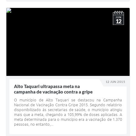
JUN
12
12 JUN 2015
Alto Taquari ultrapassa meta na
campanha de vacinação contra a gripe
O município de Alto Taquari se destacou na Campanha
Nacional de Vacinação Contra Gripe 2015. Segundo relatório
disponibilizado ás secretarias de saúde, o município atingiu
mais que a meta, chegando a 105,99% de doses aplicadas. A
meta determinada para o município era a vacinação de 1.370
pessoas, no entanto,...