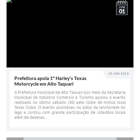
JUN
01
01 JUN 2015
Prefeitura apoia 1º Harley's Texas
Motorcycle em Alto Taquari
A Prefeitura Municipal de Alto Taquari por meio da Secretaria
Municipal de Indústria Comercio e Turismo apoiou o evento
realizado no ultimo sábado (30) pelo clube de motos local
Texas Clube. O evento aconteceu no pátio da lanchonete do
lago e contou com grande participação de cidadãos locais
além de dezenas...