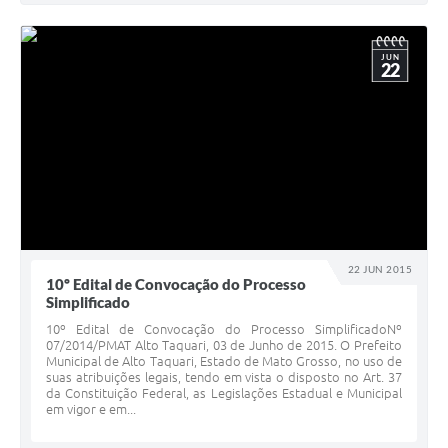
JUN
22
22 JUN 2015
10º Edital de Convocação do Processo
Simplificado
10º Edital de Convocação do Processo SimplificadoNº
07/2014/PMAT Alto Taquari, 03 de Junho de 2015. O Prefeito
Municipal de Alto Taquari, Estado de Mato Grosso, no uso de
suas atribuições legais, tendo em vista o disposto no Art. 37
da Constituição Federal, as Legislações Estadual e Municipal
em vigor e em...