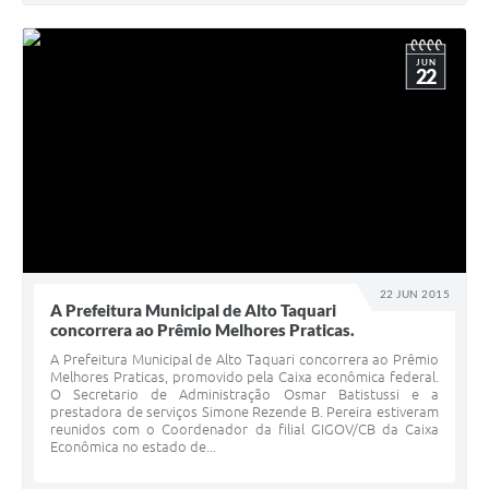
JUN
22
22 JUN 2015
A Prefeitura Municipal de Alto Taquari
concorrera ao Prêmio Melhores Praticas.
A Prefeitura Municipal de Alto Taquari concorrera ao Prêmio
Melhores Praticas, promovido pela Caixa econômica federal.
O Secretario de Administração Osmar Batistussi e a
prestadora de serviços Simone Rezende B. Pereira estiveram
reunidos com o Coordenador da filial GIGOV/CB da Caixa
Econômica no estado de...