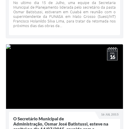
No ultimo dia 15 de Julho, uma equipe da Secretaria
Municipal de Planejamento liderada pelo secretário da pasta
Osmar Batistussi, estiveram em Cuiabá em reunião com o
superintendente da FUNASA em Mato Grosso (Suest/MT)
Francisco Holanildo Silva Lima, para tratar da retomada nos
próximos dias das obras da...
JUL
16
16 JUL 2015
O Secretário Municipal de
Administração, Osmar José Batistussi, esteve na