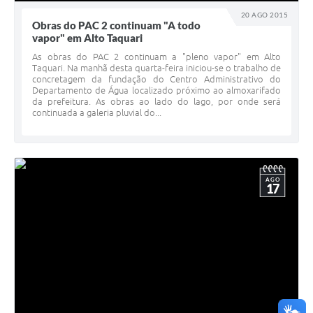
20 AGO 2015
Obras do PAC 2 continuam "A todo
vapor" em Alto Taquari
As obras do PAC 2 continuam a "pleno vapor" em Alto
Taquari. Na manhã desta quarta-feira iniciou-se o trabalho de
concretagem da fundação do Centro Administrativo do
Departamento de Água localizado próximo ao almoxarifado
da prefeitura. As obras ao lado do lago, por onde será
continuada a galeria pluvial do...
AGO
17