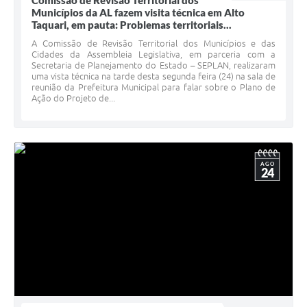
Comissão de Revisão Territorial dos
Municípios da AL fazem visita técnica em Alto
Taquari, em pauta: Problemas territoriais...
A Comissão de Revisão Territorial dos Municípios e das
Cidades da Assembleia Legislativa, em parceria com a
Secretaria de Planejamento do Estado – SEPLAN, realizaram
uma vista técnica na tarde desta segunda feira (24) na sala de
reunião da Prefeitura Municipal para falar sobre o Plano de
Ação do Projeto de...
AGO
24