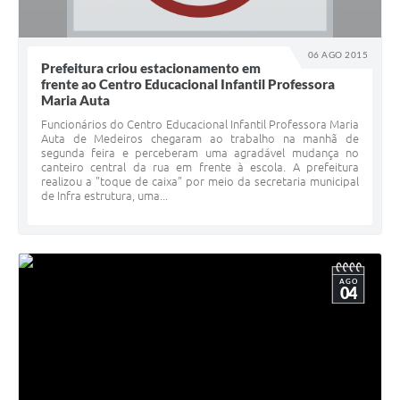
06 AGO 2015
Prefeitura criou estacionamento em
frente ao Centro Educacional Infantil Professora
Maria Auta
Funcionários do Centro Educacional Infantil Professora Maria
Auta de Medeiros chegaram ao trabalho na manhã de
segunda feira e perceberam uma agradável mudança no
canteiro central da rua em frente à escola. A prefeitura
realizou a "toque de caixa" por meio da secretaria municipal
de Infra estrutura, uma...
AGO
04