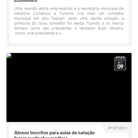
Economico
Uma reunião entre empresários e a secretaria municipal de
Indústria Comercio e Turismo cria mais um conselho
municipal em Alto Taquari. Após uma rápida votação, a
diretoria do novo conselho foi eleita, ficando o Sr. Marco
Sâmara como seu presidente, o vereador Euds Oliveira,
como vice-presidente e o...
SET
09
09 SET 2015
Alunos inscritos para aulas de natação