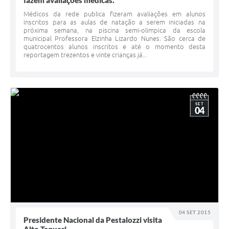
fazem avaliações médicas.
Médicos da rede publica fizeram avaliações em alunos
inscritos para as aulas de natação a serem iniciadas na
próxima semana, na piscina semi-olimpica da escola
municipal Professora Elzinha Lizardo Nunes. São cerca de
quatrocentos alunos inscritos e até o momento desta
reportagem trezentos e vinte crianças já...
SET
04
04 SET 2015
Presidente Nacional da Pestalozzi visita