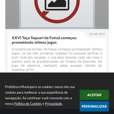
23 JUL 2015
XXVI Taça Taquari de Futsal começou
prometendo ótimos jogos
O tradicional torneio de futsal começou prometendo ótimos
jogos. Já nas três primeiras rodadas foi possível verificar o
bom nível das equipes, o que esta levando cada vez mais o
público para as arquibancadas do Ginásio de Esportes. No
jogo de abertura, realizado pelas equipes infantis do
Juventus, já foi...
Prefeitura Municipal e os cookies: nosso site usa
cookies para melhorar a sua experiência de
ACEITAR
navegação. Ao continuar você concorda com a
nossa
Política de Cookies
e
Privacidade
.
PERSONALIZAR