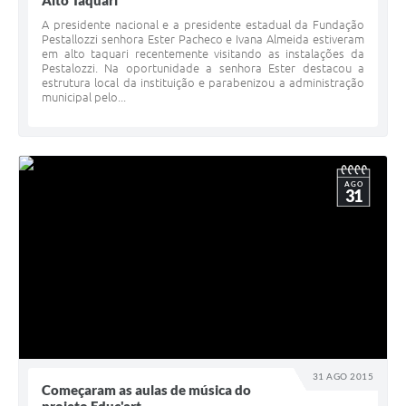
Alto Taquari
A presidente nacional e a presidente estadual da Fundação
Pestallozzi senhora Ester Pacheco e Ivana Almeida estiveram
em alto taquari recentemente visitando as instalações da
Pestalozzi. Na oportunidade a senhora Ester destacou a
estrutura local da instituição e parabenizou a administração
municipal pelo...
AGO
31
31 AGO 2015
Começaram as aulas de música do