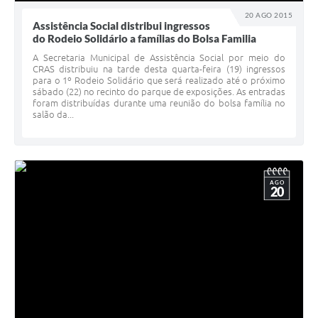
20 AGO 2015
Assistência Social distribui ingressos
do Rodeio Solidário a famílias do Bolsa Familia
A Secretaria Municipal de Assistência Social por meio do
CRAS distribuiu na tarde desta quarta-feira (19) ingressos
para o 1º Rodeio Solidário que será realizado até o próximo
sábado (22) no recinto do parque de exposições. As entradas
foram distribuídas durante uma reunião do bolsa família no
salão da...
AGO
20