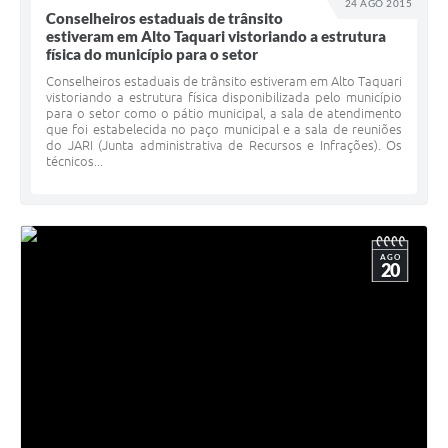
24 AGO 2015
Conselheiros estaduais de trânsito
estiveram em Alto Taquari vistoriando a estrutura
física do município para o setor
Conselheiros estaduais de trânsito estiveram em Alto Taquari
vistoriando a estrutura física disponibilizada pelo município
para o setor como o pátio municipal, a sala de atendimento
que foi estabelecida no paço municipal e a sala de reuniões
do JARI (Junta administrativa de Recursos e Infrações). Os
técnicos...
AGO
20