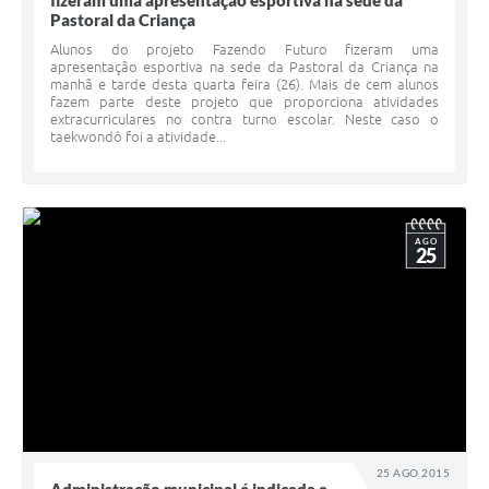
fizeram uma apresentação esportiva na sede da
Pastoral da Criança
Alunos do projeto Fazendo Futuro fizeram uma
apresentação esportiva na sede da Pastoral da Criança na
manhã e tarde desta quarta feira (26). Mais de cem alunos
fazem parte deste projeto que proporciona atividades
extracurriculares no contra turno escolar. Neste caso o
taekwondô foi a atividade...
AGO
25
25 AGO 2015