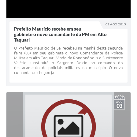
03 AGO 2015
Prefeito Maurício recebe em seu
gabinete o novo comandante da PM em Alto
Taquari
O Prefeito Maurício de Sá recebeu na manhã desta segunda
feira (03) em seu gabinete o novo Comandante da Policia
Militar em Alto Taquari. Vindo de Rondonópolis o Subtenente
Valério substituirá o Sargento Delcio no comando do
destacamento de policiais militares no município. O novo
comandante chegou já...
AGO
03