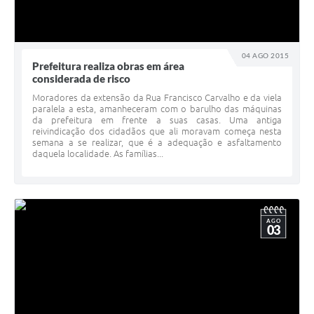
04 AGO 2015
Prefeitura realiza obras em área
considerada de risco
Moradores da extensão da Rua Francisco Carvalho e da viela
paralela a esta, amanheceram com o barulho das máquinas
da prefeitura em frente a suas casas. Uma antiga
reivindicação dos cidadãos que ali moravam começa nesta
semana a se realizar, que é a adequação e asfaltamento
daquela localidade. As famílias...
AGO
03