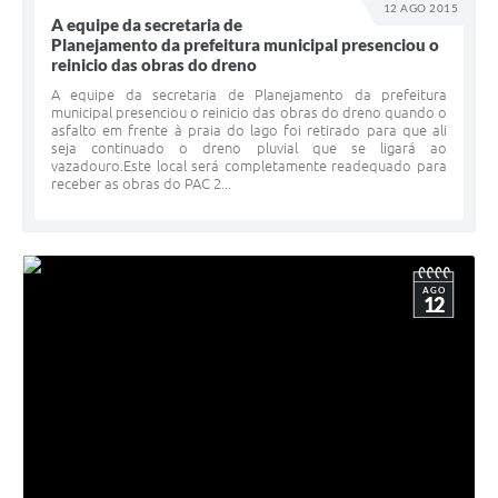
12 AGO 2015
A equipe da secretaria de
Planejamento da prefeitura municipal presenciou o
reinicio das obras do dreno
A equipe da secretaria de Planejamento da prefeitura
municipal presenciou o reinicio das obras do dreno quando o
asfalto em frente à praia do lago foi retirado para que ali
seja continuado o dreno pluvial que se ligará ao
vazadouro.Este local será completamente readequado para
receber as obras do PAC 2...
AGO
12