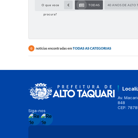
O que voce
TODAS
40 ANOS DE ALTO 
procura?
notícias encontradas em
TODAS AS CATEGORIAS
0
Local
Av. Macario
848
CEP: 7878
Siga-nos