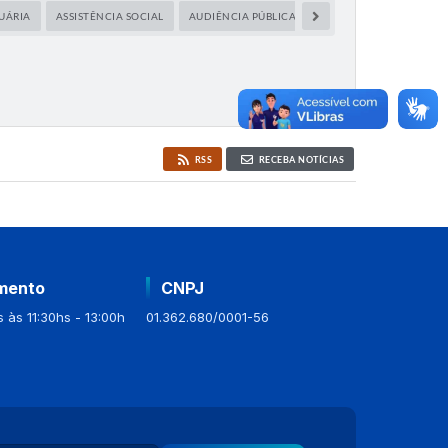
UÁRIA
ASSISTÊNCIA SOCIAL
AUDIÊNCIA PÚBLICA
CAPACITAÇÃO
CIDA
RSS
RECEBA NOTÍCIAS
mento
CNPJ
 às 11:30hs - 13:00h
01.362.680/0001-56