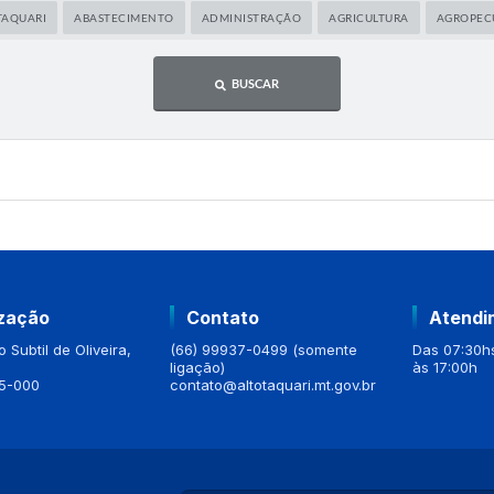
TAQUARI
ABASTECIMENTO
ADMINISTRAÇÃO
AGRICULTURA
AGROPEC
BUSCAR
ização
Contato
Atendi
 Subtil de Oliveira,
(66) 99937-0499 (somente
Das 07:30hs
ligação)
às 17:00h
5-000
contato@altotaquari.mt.gov.br