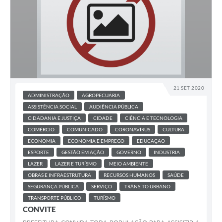
21 SET 2020
ADMINISTRAÇÃO
AGROPECUÁRIA
ASSISTÊNCIA SOCIAL
AUDIÊNCIA PÚBLICA
CIDADANIA E JUSTIÇA
CIDADE
CIÊNCIA E TECNOLOGIA
COMÉRCIO
COMUNICADO
CORONAVÍRUS
CULTURA
ECONOMIA
ECONOMIA E EMPREGO
EDUCAÇÃO
ESPORTE
GESTÃO EM AÇÃO
GOVERNO
INDÚSTRIA
LAZER
LAZER E TURÍSMO
MEIO AMBIENTE
OBRAS E INFRAESTRUTURA
RECURSOS HUMANOS
SAÚDE
SEGURANÇA PÚBLICA
SERVIÇO
TRÂNSITO URBANO
TRANSPORTE PÚBLICO
TURÍSMO
CONVITE