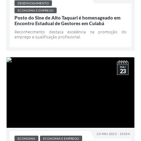
DESENVOLVIMENTO
ECONOMIA E EMPREGO
Posto do Sine de Alto Taquari é homenageado em
Encontro Estadual de Gestores em Cuiabá
Reconhecimento destaca excelência na promoção do
emprego e qualificação profissional.
MAI
23
23 MAI 2025 - 15h04
ECONOMIA
ECONOMIA E EMPREGO