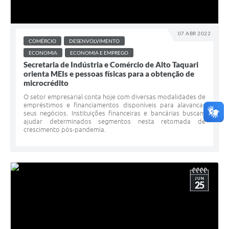
07 ABR 2022
COMÉRCIO
DESENVOLVIMENTO
ECONOMIA
ECONOMIA E EMPREGO
Secretaria de Indústria e Comércio de Alto Taquari
orienta MEIs e pessoas físicas para a obtenção de
microcrédito
O setor empresarial conta hoje com diversas modalidades de
empréstimos e financiamentos disponíveis para alavancar
seus negócios. Instituições financeiras e bancárias buscam
ajudar determinados segmentos nesta retomada de
crescimento pós-pandemia.
JUN
25