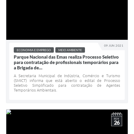
09 JUN 2021
ECONOMIA E EMPREGO
MEIO AMBIENTE
Parque Nacional das Emas realiza Processo Seletivo
para contratação de profissionais temporários para
a Brigada de...
A Secretaria Municipal de Indústria, Comércio e Turismo
(SMICT) informa que está aberto o edital de Processo
Seletivo Simplificado para contratação de Agentes
Temporários Ambientais.
FEV
26