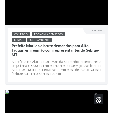
21 JUN 2021
COMÉRCIO
ECONOMIA E EMPREGO
GESTÃO
MEIO AMBIENTE
Prefeita Marilda discute demandas para Alto
Taquari em reunião com representantes do Sebrae-
MT
A prefeita de Alto Taquari, Marilda Sperandio, recebeu nesta
terça-feira (15.06) os representantes do Serviço Brasileiro de
Apoio às Micro e Pequenas Empresas de Mato Grosso
(Sebrae-MT), Érika Santos e Junior.
JUN
09