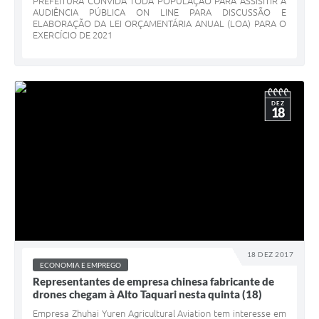
PREFEITURA CONVIDA TODA POPULAÇÃO PARA ASSISITIR A
AUDIÊNCIA PÚBLICA ON LINE PARA DISCUSSÃO E
ELABORAÇÃO DA LEI ORÇAMENTÁRIA ANUAL (LOA) PARA O
EXERCÍCIO DE 2021
DEZ
18
18 DEZ 2017
ECONOMIA E EMPREGO
Representantes de empresa chinesa fabricante de
drones chegam à Alto Taquari nesta quinta (18)
Empresa Zhuhai Yuren Agricultural Aviation tem interesse em