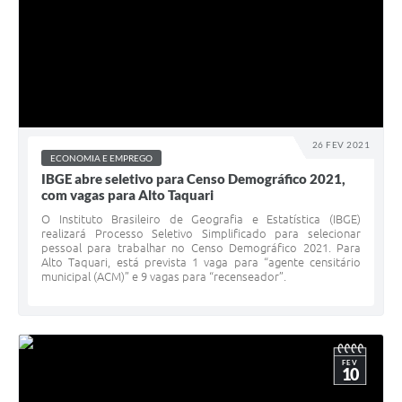
26 FEV 2021
ECONOMIA E EMPREGO
IBGE abre seletivo para Censo Demográfico 2021,
com vagas para Alto Taquari
O Instituto Brasileiro de Geografia e Estatística (IBGE)
realizará Processo Seletivo Simplificado para selecionar
pessoal para trabalhar no Censo Demográfico 2021. Para
Alto Taquari, está prevista 1 vaga para “agente censitário
municipal (ACM)” e 9 vagas para “recenseador”.
FEV
10