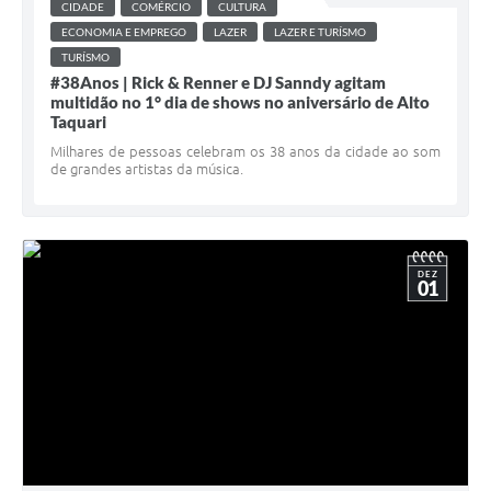
CIDADE
COMÉRCIO
CULTURA
ECONOMIA E EMPREGO
LAZER
LAZER E TURÍSMO
TURÍSMO
#38Anos | Rick & Renner e DJ Sanndy agitam
multidão no 1° dia de shows no aniversário de Alto
Taquari
Milhares de pessoas celebram os 38 anos da cidade ao som
de grandes artistas da música.
DEZ
01