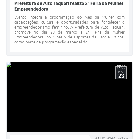
Prefeitura de Alto Taquari realiza 2ª Feira da Mulher
Empreendedora
Evento integra a programação do Mês da Mulher com
capacitações, cultura e oportunidades para fortalecer o
empreendedorismo feminino. A Prefeitura de Alto Taquari,
promove no dia 28 de março a 2ª Feira da Mulher
Empreendedora, no Ginásio de Esportes da Escola Elzinha,
como parte da programação especial do...
MAI
23
23 MAI 2025 - 16h51