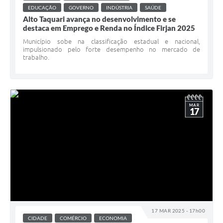
EDUCAÇÃO
GOVERNO
INDÚSTRIA
SAÚDE
Alto Taquari avança no desenvolvimento e se
destaca em Emprego e Renda no Índice Firjan 2025
Município sobe na classificação estadual e nacional,
impulsionado pelo forte desempenho no mercado de
trabalho.
MAR
17
17 MAR 2025 - 17h00
CIDADE
COMÉRCIO
ECONOMIA