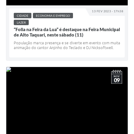
13 FEV 2023 - 17h38
CIDADE
ECONOMIA E EMPREGO
LAZER
“Folia na Feira da Lua” é destaque na Feira Municipal
de Alto Taquari, neste sábado (11)
População marca presença e se diverte em evento com muita
animação do cantor Anjinho do Teclado e DJ Nicksoftwell.
NOV
09