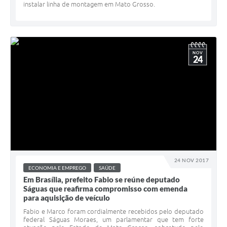
instalar linha de montagem em Mato Grosso.
NOV
24
24 NOV 2017
ECONOMIA E EMPREGO
SAÚDE
Em Brasília, prefeito Fabio se reúne deputado
Ságuas que reafirma compromisso com emenda
para aquisição de veículo
Fabio e Marco foram cordialmente recebidos pelo deputado
federal Ságuas Moraes, um parlamentar que tem forte