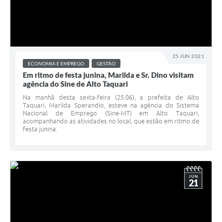
25 JUN 2021
ECONOMIA E EMPREGO
GESTÃO
Em ritmo de festa junina, Marilda e Sr. Dino visitam
agência do Sine de Alto Taquari
Na manhã desta sexta-feira (25.06), a prefeita de Alto
Taquari, Marilda Sperandio, esteve na agência do Sistema
Nacional de Emprego (Sine-MT) em Alto Taquari,
acompanhando as atividades no local, que estão em ritmo de
festa junina.
JUN
21