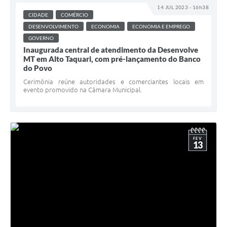
14 JUL 2023 - 16h38
CIDADE
COMÉRCIO
DESENVOLVIMENTO
ECONOMIA
ECONOMIA E EMPREGO
GOVERNO
Inaugurada central de atendimento da Desenvolve
MT em Alto Taquari, com pré-lançamento do Banco
do Povo
Cerimônia reúne autoridades e comerciantes locais em
evento promovido na Câmara Municipal.
FEV
13