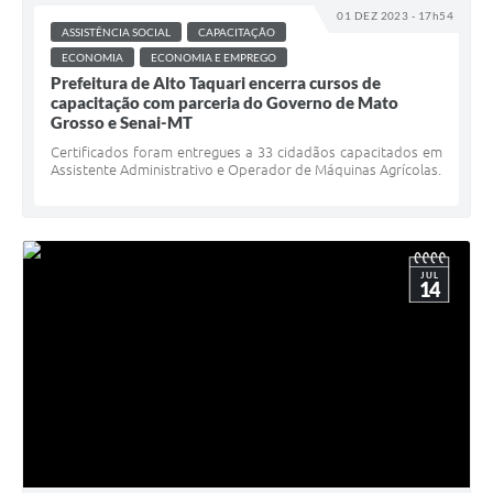
01 DEZ 2023 - 17h54
ASSISTÊNCIA SOCIAL
CAPACITAÇÃO
ECONOMIA
ECONOMIA E EMPREGO
Prefeitura de Alto Taquari encerra cursos de
capacitação com parceria do Governo de Mato
Grosso e Senai-MT
Certificados foram entregues a 33 cidadãos capacitados em
Assistente Administrativo e Operador de Máquinas Agrícolas.
JUL
14