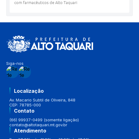
com farmacêuticos de Alto Taquari
Siga-nos
Localização
Av. Macario Subtil de Oliveira, 848
CEP: 78785-000
Contato
(66) 99937-0499 (somente ligação)
contato@altotaquari.mt.gov.br
Atendimento