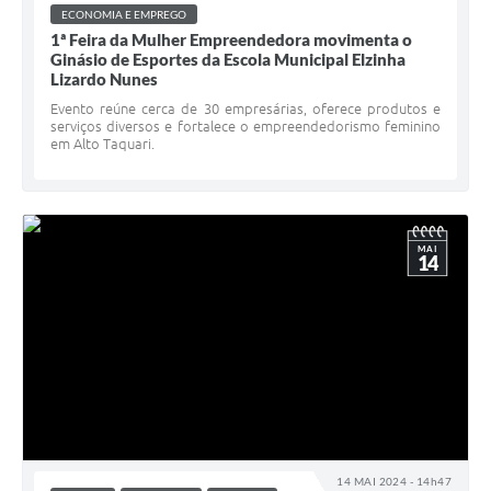
ECONOMIA E EMPREGO
1ª Feira da Mulher Empreendedora movimenta o
Ginásio de Esportes da Escola Municipal Elzinha
Lizardo Nunes
Evento reúne cerca de 30 empresárias, oferece produtos e
serviços diversos e fortalece o empreendedorismo feminino
em Alto Taquari.
MAI
14
14 MAI 2024 - 14h47