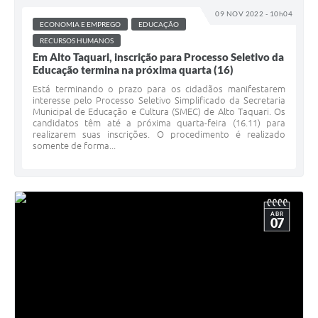
09 NOV 2022 - 10h04
ECONOMIA E EMPREGO
EDUCAÇÃO
RECURSOS HUMANOS
Em Alto Taquari, inscrição para Processo Seletivo da
Educação termina na próxima quarta (16)
Está terminando o prazo para os cidadãos manifestarem
interesse pelo Processo Seletivo Simplificado da Secretaria
Municipal de Educação e Cultura (SMEC) de Alto Taquari. Os
candidatos têm até a próxima quarta-feira (16.11) para
realizarem suas inscrições. O procedimento é realizado
somente de forma...
ABR
07