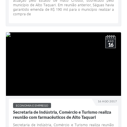
atuação pelo Estado de Mato Grosso, sobretudo pelo
município de Alto Taquari. Em reunião anterior, Ságuas havia
garantido emenda de R$ 190 mil para o município realizar a
compra de
AGO
16
16 AGO 2017
ECONOMIA E EMPREGO
Secretaria de Indústria, Comércio e Turismo realiza
reunião com farmacêuticos de Alto Taquari
Secretaria de Indústria, Comércio e Turismo realiza reunião