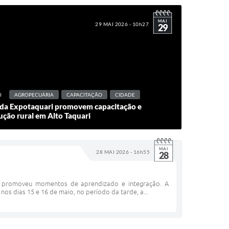
MAI
29 MAI 2026 - 10h27
29
I
AGROPECUÁRIA
CAPACITAÇÃO
CIDADE
s da Expotaquari promovem capacitação e
ução rural em Alto Taquari
MAI
28 MAI 2026 - 16h55
28
 e promoveu momentos de aprendizado e integração. A
nos dias 15 e 16 de maio, no período da tarde, a...