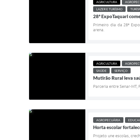
AGRICULTURA
AGROPEC
LAZER E TURÍSMO
TURÍ
28ª ExpoTaquari começ
Primeiro dia da 28ª Expo
arena.
AGRICULTURA
AGROPEC
SAÚDE
SERVIÇO
Mutirão Rural leva sa
Parceria entre Senar-MT, 
AGROPECUÁRIA
EDUCA
Horta escolar fortale
Projeto une escolas, crec