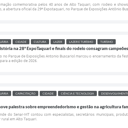
amação comemorativa pelos 40 anos de Alto Taquari, com rodeio e shows m
io, a abertura oficial da 29ª Expotaquari, no Parque de Exposições Antônio Bu
UÁRIA
CIDADE
CULTURA
LAZER
LAZER E TURÍSMO
TURÍSMO
istória na 28ª ExpoTaquari e finais do rodeio consagram campeõ
ado no Parque de Exposições Antonio Buscariol marcou o encerramento da fe
para a edição de 2026.
UÁRIA
CAPACITAÇÃO
CIDADE
CIÊNCIA E TECNOLOGIA
DESENVOLVIMENT
ove palestra sobre empreendedorismo e gestão na agricultura fam
ande do Senar-MT contou com especialistas, secretários municipais, pro
rural em Alto Taquari.