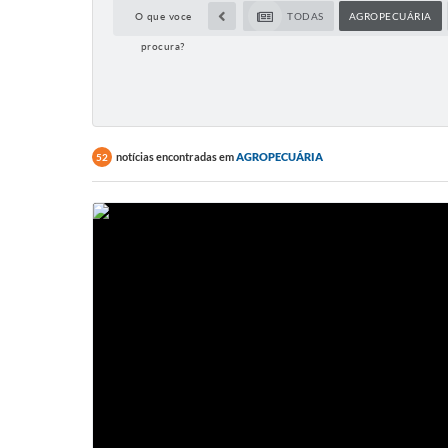
O que voce
TODAS
AGROPECUÁRIA
procura?
notícias encontradas em
AGROPECUÁRIA
52