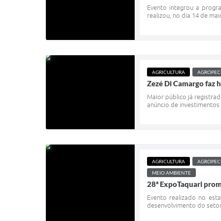
Evento integrou a progr
realizou, no dia 14 de ma
AGRICULTURA
AGROPEC
Zezé Di Camargo faz h
Maior público já registr
anúncio de investimentos 
AGRICULTURA
AGROPEC
MEIO AMBIENTE
28ª ExpoTaquari prom
Evento realizado no est
desenvolvimento do setor 