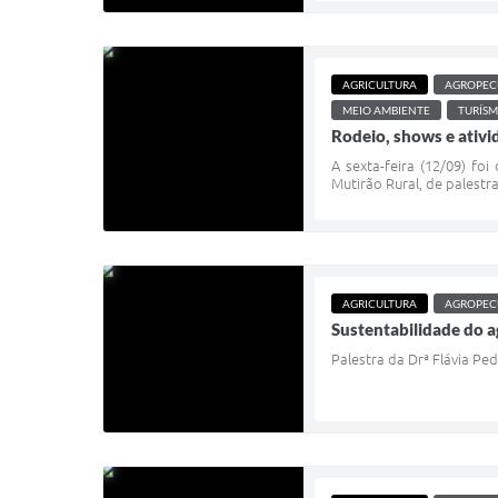
AGRICULTURA
AGROPEC
MEIO AMBIENTE
TURÍS
Rodeio, shows e ativi
A sexta-feira (12/09) fo
Mutirão Rural, de palestr
AGRICULTURA
AGROPEC
Sustentabilidade do 
Palestra da Drª Flávia Ped