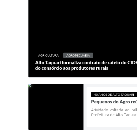
AGRICULTURA
AGROPECUÁRIA
Alto Taquari formaliza contrato de rateio do C
do consórcio aos produtores rurais
40 ANOS DE ALTO TAQUARI
Pequenos do Agro reú
Atividade voltada ao pú
Prefeitura de Alto Taquari