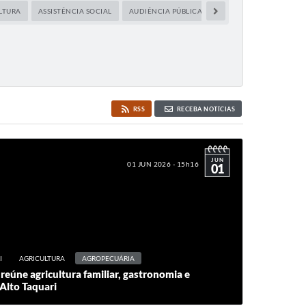
LTURA
ASSISTÊNCIA SOCIAL
AUDIÊNCIA PÚBLICA
CAPACITAÇÃO
CIDA
RSS
RECEBA NOTÍCIAS
JUN
01 JUN 2026 - 15h16
01
I
AGRICULTURA
AGROPECUÁRIA
 reúne agricultura familiar, gastronomia e
Alto Taquari