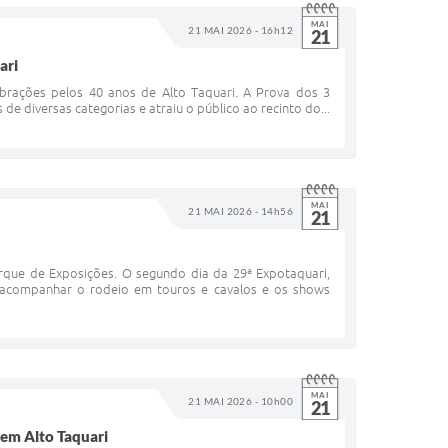
MAI
21 MAI 2026 - 16h12
21
ari
brações pelos 40 anos de Alto Taquari. A Prova dos 3
e diversas categorias e atraiu o público ao recinto do...
MAI
21 MAI 2026 - 14h56
21
que de Exposições. O segundo dia da 29ª Expotaquari,
a acompanhar o rodeio em touros e cavalos e os shows
MAI
21 MAI 2026 - 10h00
21
em Alto Taquari