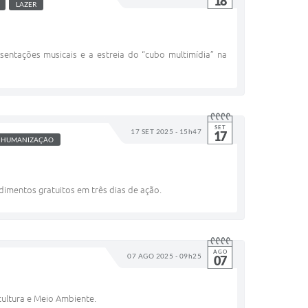
18
LAZER
esentações musicais e a estreia do “cubo multimídia” na
SET
17 SET 2025 - 15h47
17
HUMANIZAÇÃO
ndimentos gratuitos em três dias de ação.
AGO
07 AGO 2025 - 09h25
07
cultura e Meio Ambiente.