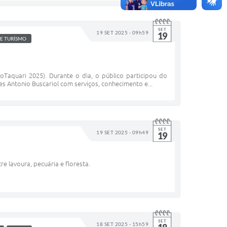
SET
19 SET 2025 - 09h59
19
 E TURÍSMO
poTaquari 2025). Durante o dia, o público participou do
es Antonio Buscariol com serviços, conhecimento e...
SET
19 SET 2025 - 09h49
19
e lavoura, pecuária e floresta.
SET
18 SET 2025 - 15h59