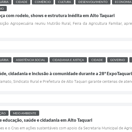
UÁRIA
CIDADE
COMÉRCIO
CULTURA
DESENVOLVIMENTO
ECONOMIA
SMO
a com rodeio, shows e estrutura inédita em Alto Taquari
sição Agropecuária reuniu Mutirão Rural, Feira da Agricultura Familiar, apr
UÁRIA
ASSISTÊNCIA SOCIAL
CIDADANIA E JUSTIÇA
CIDADE
GOVERNO
úde, cidadania e inclusão à comunidade durante a 28ª ExpoTaquari
Famato, Sindicato Rural e Prefeitura de Alto Taquari garante centenas de ate
ÇÃO
MEIO AMBIENTE
ce educação, saúde e cidadania em Alto Taquari
hes e o Cras em ações sustentáveis com apoio da Secretaria Municipal de Agri