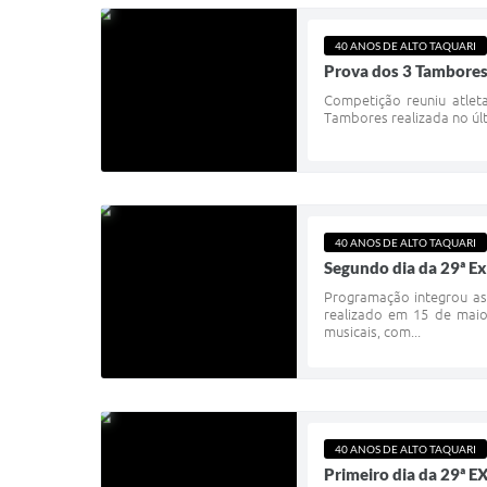
40 ANOS DE ALTO TAQUARI
Prova dos 3 Tambores
Competição reuniu atlet
Tambores realizada no últ
40 ANOS DE ALTO TAQUARI
Segundo dia da 29ª Ex
Programação integrou as
realizado em 15 de maio
musicais, com...
40 ANOS DE ALTO TAQUARI
Primeiro dia da 29ª 