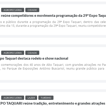
AGROPECUÁRIA
CIDADE
 reúne competidores e movimenta programação da 29ª Expo Taqu
as e público durante a programação da 29ª Expo Taquari, dentro das cele
imo dia 15, durante a programação da 29ª Expo Taquari, reuniu competidores d
AGROPECUÁRIA
CIDADE
po Taquari destaca rodeio e show nacional
 comemorações dos 40 anos de Alto Taquari, com grandes atrações no Par
, no Parque de Exposições Antônio Buscariol, reuniu grande público par
AGROPECUÁRIA
LAZER
TURÍSMO
EXPO TAQUARI reúne tradição, entretenimento e grandes atrações 