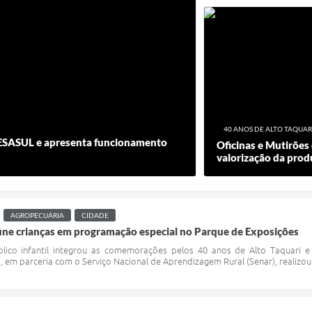
40 ANOS DE ALTO TAQUAR
IDESASUL e apresenta funcionamento
Oficinas e Mutirõe
valorização da prod
AGROPECUÁRIA
CIDADE
ne crianças em programação especial no Parque de Exposições
blico infantil integrou as comemorações pelos 40 anos de Alto Taquari
, em parceria com o Serviço Nacional de Aprendizagem Rural (Senar), realizou 