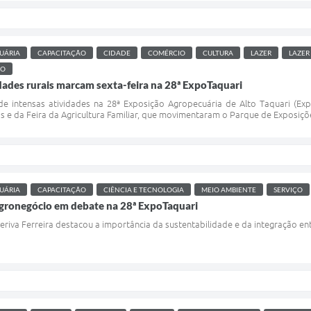
UÁRIA
CAPACITAÇÃO
CIDADE
COMÉRCIO
CULTURA
LAZER
LAZER
MO
dades rurais marcam sexta-feira na 28ª ExpoTaquari
i de intensas atividades na 28ª Exposição Agropecuária de Alto Taquari (Ex
as e da Feira da Agricultura Familiar, que movimentaram o Parque de Exposiçõ
UÁRIA
CAPACITAÇÃO
CIÊNCIA E TECNOLOGIA
MEIO AMBIENTE
SERVIÇO
agronegócio em debate na 28ª ExpoTaquari
eriva Ferreira destacou a importância da sustentabilidade e da integração entr