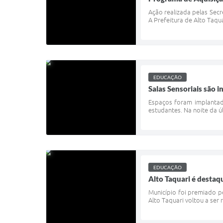
Ação realizada pelas Secr
A Prefeitura de Alto Taqua
EDUCAÇÃO
Salas Sensoriais são 
Espaços foram implantado
estudantes. Na noite da úl
EDUCAÇÃO
Alto Taquari é destaq
Município foi premiado 
Alto Taquari voltou a ser 