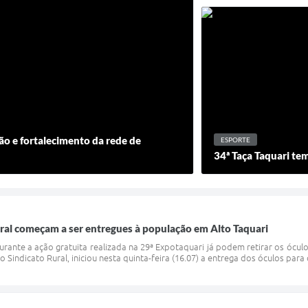
o e fortalecimento da rede de
ESPORTE
34ª Taça Taquari tem
ral começam a ser entregues à população em Alto Taquari
urante a ação gratuita realizada na 29ª Expotaquari já podem retirar os óculos
 Sindicato Rural, iniciou nesta quinta-feira (16.07) a entrega dos óculos para 