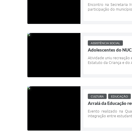
Encontro na Secretaria M
participação do município 
ASSISTÊNCIA SOCIAL
Adolescentes do NUCA
Atividade uniu recreação
Estatuto da Criança e do 
CULTURA
EDUCAÇÃO
Arraiá da Educação re
Evento realizado na Qua
integração entre estudante