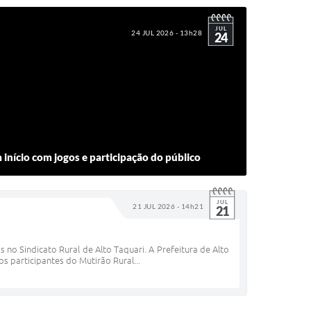
JUL
24 JUL 2026 - 13h28
24
 início com jogos e participação do público
JUL
21 JUL 2026 - 14h21
21
 no Sindicato Rural de Alto Taquari. A Prefeitura de Alto
os participantes do Mutirão Rural...