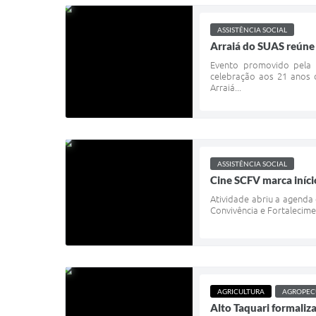
ASSISTÊNCIA SOCIAL
Arraiá do SUAS reúne f
Evento promovido pela S
celebração aos 21 anos d
Arraiá...
ASSISTÊNCIA SOCIAL
Cine SCFV marca iníci
Atividade abriu a agenda
Convivência e Fortalecimen
AGRICULTURA
AGROPEC
Alto Taquari formaliz