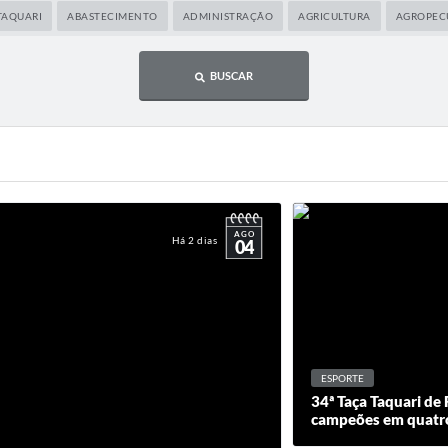
TAQUARI
ABASTECIMENTO
ADMINISTRAÇÃO
AGRICULTURA
AGROPEC
BUSCAR
AGO
Há 2 dias
04
ESPORTE
34ª Taça Taquari de 
campeões em quatro