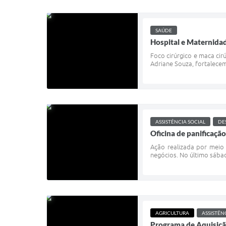
SAÚDE
Hospital e Maternida
Foco cirúrgico e maca ci
Adriane Souza, fortalecem
ASSISTÊNCIA SOCIAL
DE
Oficina de panificaçã
Ação realizada por meio 
negócios. No último sábado
AGRICULTURA
ASSISTÊN
Programa de Aquisição