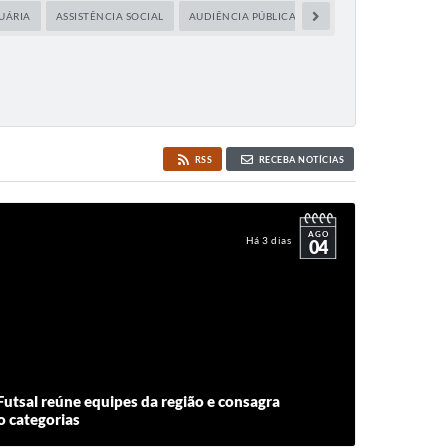
UÁRIA
ASSISTÊNCIA SOCIAL
AUDIÊNCIA PÚBLICA
CAPACITAÇÃO
CIDA
RSS
RECEBA NOTÍCIAS
AGO
Há 3 dias
04
Futsal reúne equipes da região e consagra
 categorias