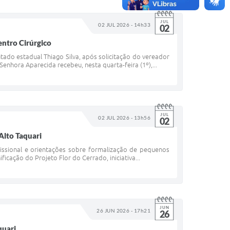
JUL
02 JUL 2026 - 14h33
02
ntro Cirúrgico
ado estadual Thiago Silva, após solicitação do vereador
enhora Aparecida recebeu, nesta quarta-feira (1º),...
JUL
02 JUL 2026 - 13h56
02
Alto Taquari
fissional e orientações sobre formalização de pequenos
icação do Projeto Flor do Cerrado, iniciativa...
JUN
26 JUN 2026 - 17h21
26
quari