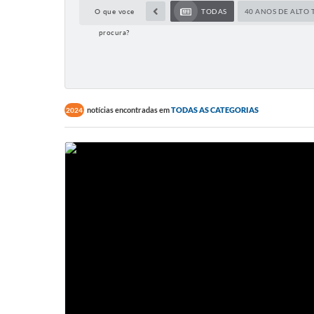
O que voce
TODAS
40 ANOS DE ALTO 
procura?
notícias encontradas em
TODAS AS CATEGORIAS
2024