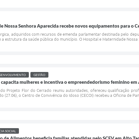
de Nossa Senhora Aparecida recebe novos equipamentos para o Ce
rúrgica, adquiridos com recursos de emenda parlamentar destinada pelo deput
 a estrutura da saúde pública do município. O Hospital e Maternidade Nossa S
SENVOLVIMENTO
GESTÃO
o capacita mulheres e incentiva o empreendedorismo feminino em 
do Projeto Flor do Cerrado reuniu autoridades, ofereceu qualificação pro
 (27.06), o Centro de Convivência do Idoso (CECOI) recebeu a Oficina de Panif
CIA SOCIAL
 de Alimentos beneficia famílias atendidas pelo SCFV em Alto Ta