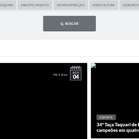
TAQUARI
ABASTECIMENTO
ADMINISTRAÇÃO
AGRICULTURA
AGROPEC
BUSCAR
AGO
Há 2 dias
04
ESPORTE
34ª Taça Taquari de 
campeões em quatro