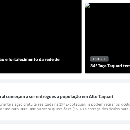
o e fortalecimento da rede de
ESPORTE
34ª Taça Taquari tem
ral começam a ser entregues à população em Alto Taquari
urante a ação gratuita realizada na 29ª Expotaquari já podem retirar os óculos
 Sindicato Rural, iniciou nesta quinta-feira (16.07) a entrega dos óculos para 