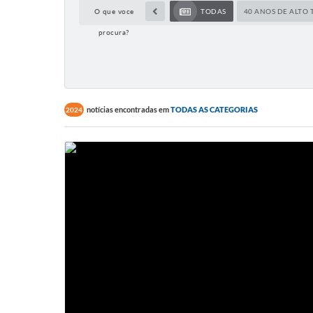
O que voce
TODAS
40 ANOS DE ALTO 
procura?
notícias encontradas em
TODAS AS CATEGORIAS
2024