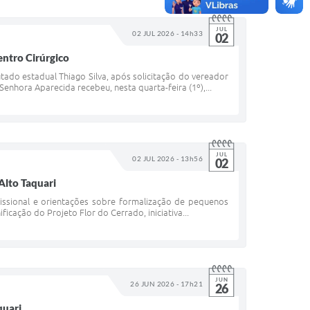
JUL
02 JUL 2026 - 14h33
02
ntro Cirúrgico
ado estadual Thiago Silva, após solicitação do vereador
enhora Aparecida recebeu, nesta quarta-feira (1º),...
JUL
02 JUL 2026 - 13h56
02
Alto Taquari
fissional e orientações sobre formalização de pequenos
icação do Projeto Flor do Cerrado, iniciativa...
JUN
26 JUN 2026 - 17h21
26
quari