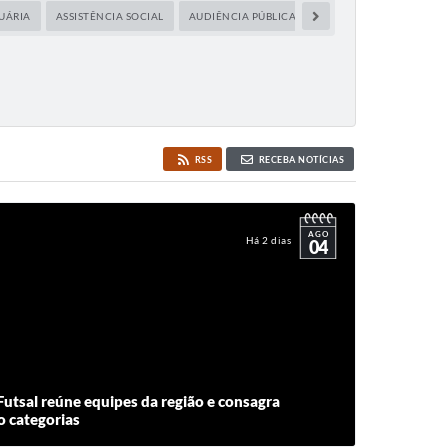
UÁRIA
ASSISTÊNCIA SOCIAL
AUDIÊNCIA PÚBLICA
CAPACITAÇÃO
CIDA
RSS
RECEBA NOTÍCIAS
AGO
Há 2 dias
04
Futsal reúne equipes da região e consagra
 categorias