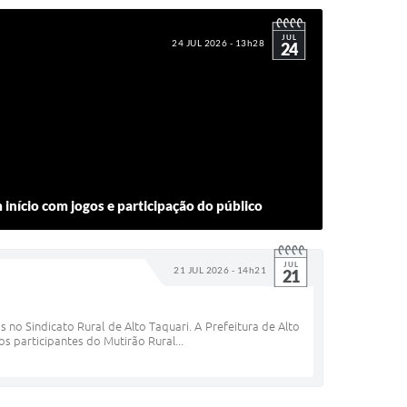
JUL
24 JUL 2026 - 13h28
24
 início com jogos e participação do público
JUL
21 JUL 2026 - 14h21
21
 no Sindicato Rural de Alto Taquari. A Prefeitura de Alto
os participantes do Mutirão Rural...