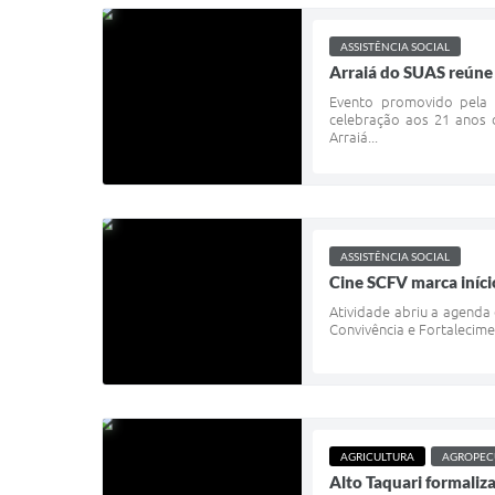
ASSISTÊNCIA SOCIAL
Arraiá do SUAS reúne f
Evento promovido pela S
celebração aos 21 anos d
Arraiá...
ASSISTÊNCIA SOCIAL
Cine SCFV marca iníci
Atividade abriu a agenda
Convivência e Fortalecimen
AGRICULTURA
AGROPEC
Alto Taquari formaliz