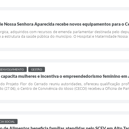
de Nossa Senhora Aparecida recebe novos equipamentos para o Ce
rúrgica, adquiridos com recursos de emenda parlamentar destinada pelo deput
 a estrutura da saúde pública do município. O Hospital e Maternidade Nossa S
SENVOLVIMENTO
GESTÃO
o capacita mulheres e incentiva o empreendedorismo feminino em 
do Projeto Flor do Cerrado reuniu autoridades, ofereceu qualificação pro
 (27.06), o Centro de Convivência do Idoso (CECOI) recebeu a Oficina de Panif
CIA SOCIAL
 de Alimentos beneficia famílias atendidas pelo SCFV em Alto Ta