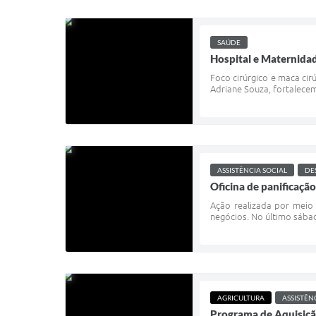
SAÚDE
Hospital e Maternida
Foco cirúrgico e maca ci
Adriane Souza, fortalecem
ASSISTÊNCIA SOCIAL
DE
Oficina de panificaçã
Ação realizada por meio 
negócios. No último sábado
AGRICULTURA
ASSISTÊN
Programa de Aquisição