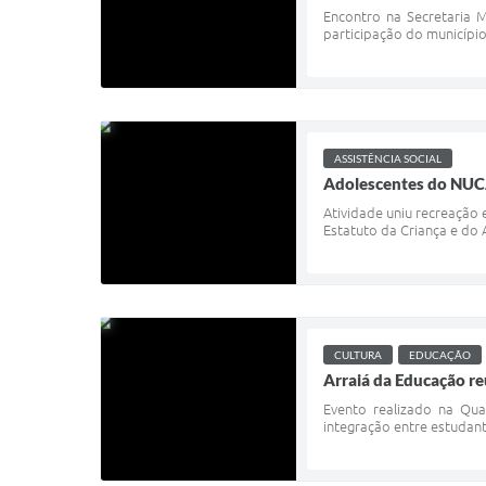
Encontro na Secretaria M
participação do município 
ASSISTÊNCIA SOCIAL
Adolescentes do NUCA
Atividade uniu recreação
Estatuto da Criança e do 
CULTURA
EDUCAÇÃO
Arraiá da Educação re
Evento realizado na Qua
integração entre estudante