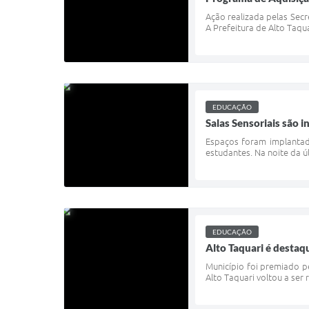
Ação realizada pelas Secr
A Prefeitura de Alto Taqua
EDUCAÇÃO
Salas Sensoriais são 
Espaços foram implantado
estudantes. Na noite da úl
EDUCAÇÃO
Alto Taquari é destaq
Município foi premiado 
Alto Taquari voltou a ser 