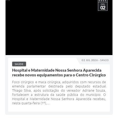
JUL
02
02 JUL 2026 - 14h33
SAÚDE
Hospital e Maternidade Nossa Senhora Aparecida
recebe novos equipamentos para o Centro Cirúrgico
Foco cirúrgico e maca cirúrgica, adquiridos com recursos de
emenda parlamentar destinada pelo deputado estadual
Thiago Silva, após solicitação do vereador Adriane Souza,
fortalecem a estrutura da saúde pública do município. O
Hospital e Maternidade Nossa Senhora Aparecida recebeu,
nesta quarta-feira (1º),...