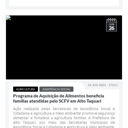
JUN
26
26 JUN 2026 - 17h21
AGRICULTURA
ASSISTÊNCIA SOCIAL
Programa de Aquisição de Alimentos beneficia
famílias atendidas pelo SCFV em Alto Taquari
Ação realizada pelas Secretarias de Assistência Social e
Cidadania e Agricultura e Meio Ambiente promove segurança
alimentar e fortalece a agricultura familiar. A Prefeitura de
Alto Taquari, por meio das Secretarias Municipais de
Assistência Social e Cidadania e Agricultura e Meio Ambiente,