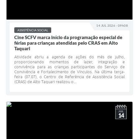
14 JUL 2026 - 09h08
ASSISTÊNCIA SOCIAL
Cine SCFV marca início da programação especial de
férias para crianças atendidas pelo CRAS em Alto
Taquari
Atividade abriu a agenda de ações do mês de julho,
proporcionando momentos de lazer, integração e
convivência para as crianças participantes do Serviço de
Convivência e Fortalecimento de Vínculos. Na última terça-
feira (07.07), o Centro de Referência de Assistência Social
(CRAS) de Alto Taquari realizou o...
JUL
14