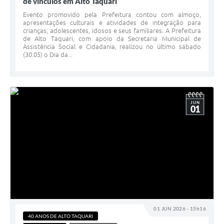
de vínculos em Alto Taquari
Evento promovido pela Prefeitura contou com almoço,
apresentações culturais e atividades de integração para
crianças, adolescentes, idosos e seus familiares. A Prefeitura
de Alto Taquari, com apoio da Secretaria Municipal de
Assistência Social e Cidadania, realizou no último sábado
(30.05) o Dia da...
JUN
01
01 JUN 2026 - 15h16
40 ANOS DE ALTO TAQUARI