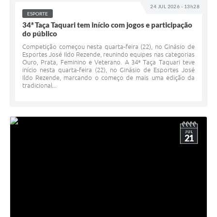
24 JUL 2026 - 13h28
ESPORTE
34ª Taça Taquari tem início com jogos e participação
do público
Competição começou nesta quarta-feira (22), no Ginásio de
Esportes José Ildo Rezende, reunindo equipes nas categorias
Ouro, Prata, Feminino e Veterano. A 34ª Taça Taquari teve
início nesta quarta-feira (22), no Ginásio de Esportes José
Ildo Rezende, marcando o começo de mais uma edição da
tradicional...
JUL
21