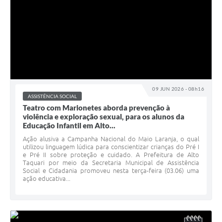
09 JUN 2026 - 08h16
ASSISTÊNCIA SOCIAL
Teatro com Marionetes aborda prevenção à
violência e exploração sexual, para os alunos da
Educação Infantil em Alto...
Ação alusiva a Campanha Nacional do Maio Laranja, o qual
utilizou linguagem lúdica para conscientizar crianças do Pré I
e Pré II sobre proteção e cuidado. A Prefeitura de Alto
Taquari por meio da Secretaria Municipal de Assistência
Social e Cidadania promoveu nesta terça-feira (03.06) uma
ação educativa...