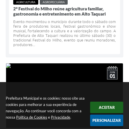
AGRICULTURA
AGROPECUÁRIA
2° Festival do Milho reúne agricultura familiar,
gastronomia e entretenimento em Alto Taquari
Evento movimentou o município durante todo o sábado com
feira de produtores locais, festival gastronômico e show
musical, fortalecendo a cultura e a valorização do campo. A
Prefeitura de Alto Taquari realizou no último sábado (30) o
tradicional Festival do Milho, evento que reuniu moradores,
produtores...
JUN
01
Prefeitura Municipal e os cookies: nosso site usa
cookies para melhorar a sua experiência de
ACEITAR
navegação. Ao continuar você concorda com a
nossa
Política de Cookies
e
Privacidade
.
PERSONALIZAR