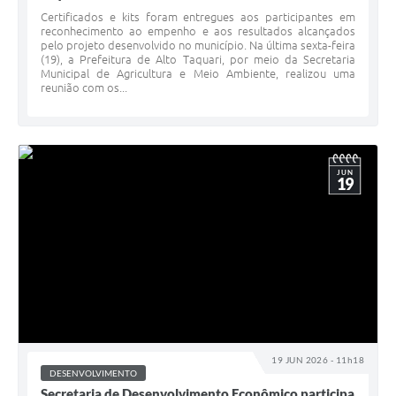
Certificados e kits foram entregues aos participantes em
reconhecimento ao empenho e aos resultados alcançados
pelo projeto desenvolvido no município. Na última sexta-feira
(19), a Prefeitura de Alto Taquari, por meio da Secretaria
Municipal de Agricultura e Meio Ambiente, realizou uma
reunião com os...
JUN
19
19 JUN 2026 - 11h18
DESENVOLVIMENTO
Secretaria de Desenvolvimento Econômico participa