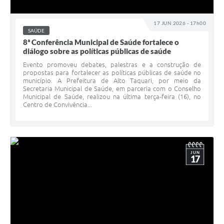
17 JUN 2026 - 17h00
SAÚDE
8ª Conferência Municipal de Saúde fortalece o
diálogo sobre as políticas públicas de saúde
Evento promoveu debates, palestras e a construção de
propostas para fortalecer as políticas públicas de saúde no
município. A Prefeitura de Alto Taquari, por meio da
Secretaria Municipal de Saúde, em parceria com o Conselho
Municipal de Saúde, realizou na última terça-feira (16), no
Centro de Convivência...
JUN
17