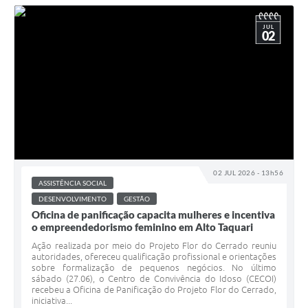
JUL
02
02 JUL 2026 - 13h56
ASSISTÊNCIA SOCIAL
DESENVOLVIMENTO
GESTÃO
Oficina de panificação capacita mulheres e incentiva
o empreendedorismo feminino em Alto Taquari
Ação realizada por meio do Projeto Flor do Cerrado reuniu
autoridades, ofereceu qualificação profissional e orientações
sobre formalização de pequenos negócios. No último
sábado (27.06), o Centro de Convivência do Idoso (CECOI)
recebeu a Oficina de Panificação do Projeto Flor do Cerrado,
iniciativa...