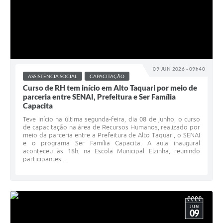
09 JUN 2026 - 09h40
ASSISTÊNCIA SOCIAL
CAPACITAÇÃO
Curso de RH tem início em Alto Taquari por meio de
parceria entre SENAI, Prefeitura e Ser Família
Capacita
Teve início na última segunda-feira, dia 08 de junho, o curso
de capacitação na área de Recursos Humanos, realizado por
meio da parceria entre a Prefeitura de Alto Taquari, o SENAI
e o programa Ser Família Capacita. A aula inaugural
aconteceu às 18h, na Escola Municipal Elzinha, reunindo
participantes...
JUN
09