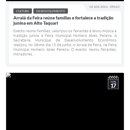
18 JUN 2026 - 09h45
CULTURA
DESENVOLVIMENTO
Arraiá da Feira reúne famílias e fortalece a tradição
junina em Alto Taquari
Evento reuniu famílias, valorizou os feirantes e levou música e
tradição junina à Feira Municipal Homero Alves Pereira. A
Secretaria Municipal de Desenvolvimento Econômico
realizou, no último dia 13 de junho, o Arraiá da Feira, na Feira
Municipal Homero Alves Pereira. O evento reuniu feirantes,
moradores...
JUN
17