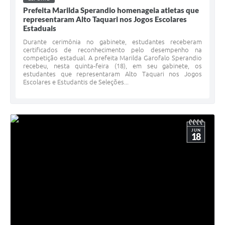
Prefeita Marilda Sperandio homenageia atletas que
representaram Alto Taquari nos Jogos Escolares
Estaduais
Durante cerimônia no gabinete, estudantes receberam
certificados de reconhecimento pelo desempenho na
competição estadual. A prefeita Marilda Garofalo Sperandio
recebeu, nesta quinta-feira (18), em seu gabinete, os
estudantes que representaram Alto Taquari nos Jogos
Escolares e Estudantis de Seleções...
JUN
18