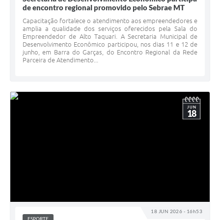
de encontro regional promovido pelo Sebrae MT
Capacitação fortalece o atendimento aos empreendedores e
amplia a qualidade dos serviços oferecidos pela Sala do
Empreendedor de Alto Taquari. A Secretaria Municipal de
Desenvolvimento Econômico participou, nos dias 11 e 12 de
junho, em Barra do Garças, do Encontro Regional da Rede
Parceira de Atendimento...
JUN
18
18 JUN 2026 - 16h53
ESPORTE