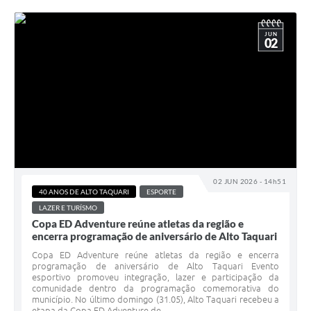
JUN
02
02 JUN 2026 - 14h51
40 ANOS DE ALTO TAQUARI
ESPORTE
LAZER E TURÍSMO
Copa ED Adventure reúne atletas da região e
encerra programação de aniversário de Alto Taquari
Copa ED Adventure reúne atletas da região e encerra
programação de aniversário de Alto Taquari Evento
esportivo promoveu integração, lazer e participação da
comunidade dentro da programação comemorativa do
município. No último domingo (31.05), Alto Taquari recebeu a
etapa da Copa ED Adventure de...