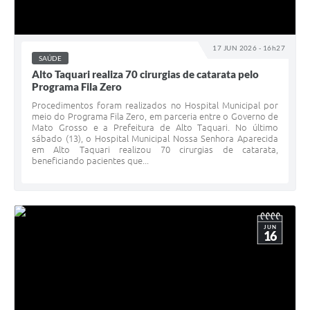
17 JUN 2026 - 16h27
SAÚDE
Alto Taquari realiza 70 cirurgias de catarata pelo
Programa Fila Zero
Procedimentos foram realizados no Hospital Municipal por
meio do Programa Fila Zero, em parceria entre o Governo de
Mato Grosso e a Prefeitura de Alto Taquari. No último
sábado (13), o Hospital Municipal Nossa Senhora Aparecida
em Alto Taquari realizou 70 cirurgias de catarata,
beneficiando pacientes que...
JUN
16