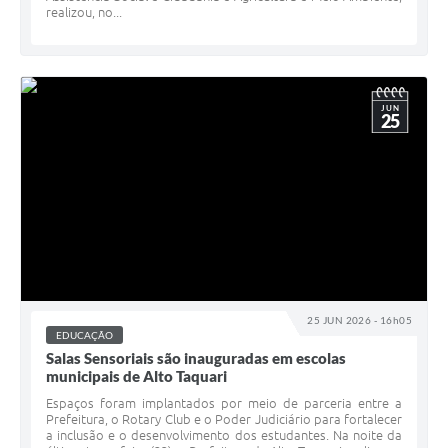
realizou, no...
JUN
25
25 JUN 2026 - 16h05
EDUCAÇÃO
Salas Sensoriais são inauguradas em escolas
municipais de Alto Taquari
Espaços foram implantados por meio de parceria entre a
Prefeitura, o Rotary Club e o Poder Judiciário para fortalecer
a inclusão e o desenvolvimento dos estudantes. Na noite da