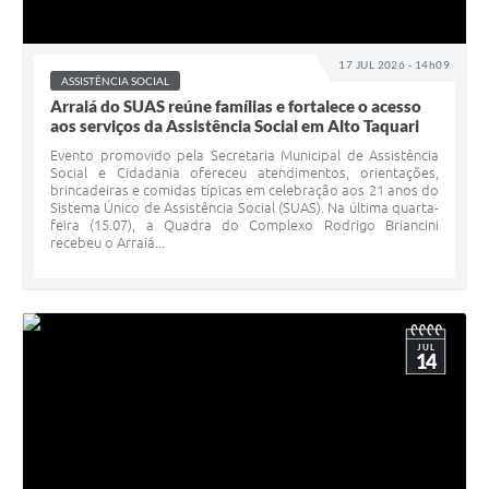
17 JUL 2026 - 14h09
ASSISTÊNCIA SOCIAL
Arraiá do SUAS reúne famílias e fortalece o acesso
aos serviços da Assistência Social em Alto Taquari
Evento promovido pela Secretaria Municipal de Assistência
Social e Cidadania ofereceu atendimentos, orientações,
brincadeiras e comidas típicas em celebração aos 21 anos do
Sistema Único de Assistência Social (SUAS). Na última quarta-
feira (15.07), a Quadra do Complexo Rodrigo Briancini
recebeu o Arraiá...
JUL
14