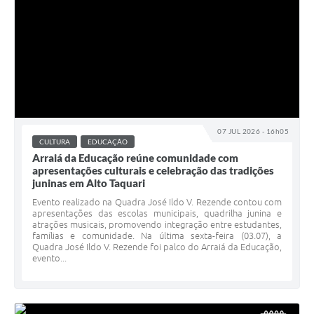
07 JUL 2026 - 16h05
CULTURA
EDUCAÇÃO
Arraiá da Educação reúne comunidade com
apresentações culturais e celebração das tradições
juninas em Alto Taquari
Evento realizado na Quadra José Ildo V. Rezende contou com
apresentações das escolas municipais, quadrilha junina e
atrações musicais, promovendo integração entre estudantes,
famílias e comunidade. Na última sexta-feira (03.07), a
Quadra José Ildo V. Rezende foi palco do Arraiá da Educação,
evento...