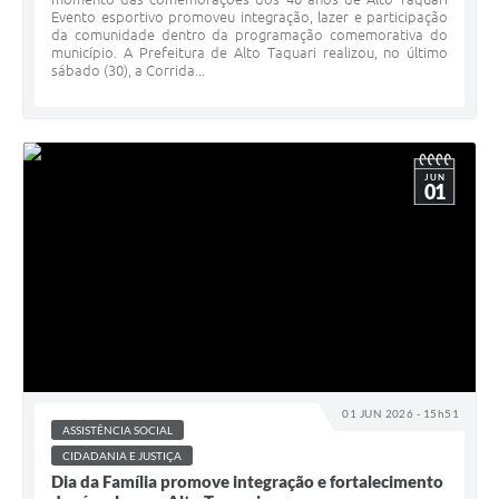
Evento esportivo promoveu integração, lazer e participação
da comunidade dentro da programação comemorativa do
município. A Prefeitura de Alto Taquari realizou, no último
sábado (30), a Corrida...
JUN
01
01 JUN 2026 - 15h51
ASSISTÊNCIA SOCIAL
CIDADANIA E JUSTIÇA
Dia da Família promove integração e fortalecimento