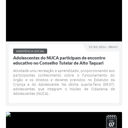
10 JUL 2026 - 08h41
ASSISTÊNCIA SOCIAL
Adolescentes do NUCA participam de encontro
educativo no Conselho Tutelar de Alto Taquari
Atividade uniu recreação e aprendizado, proporcionando aos
participantes conhecimento sobre o funcionamento do
órgão e os direitos e deveres previstos no Estatuto da
Criança e do Adolescente. Na última quarta-feira (09.07),
adolescentes que integram o Núcleo de Cidadania de
Adolescentes (NUCA)...
JUL
07