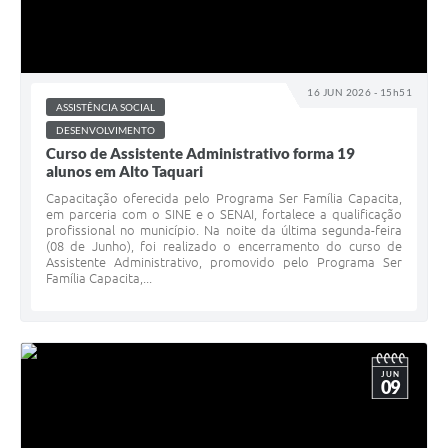
16 JUN 2026 - 15h51
ASSISTÊNCIA SOCIAL
DESENVOLVIMENTO
Curso de Assistente Administrativo forma 19
alunos em Alto Taquari
Capacitação oferecida pelo Programa Ser Família Capacita,
em parceria com o SINE e o SENAI, fortalece a qualificação
profissional no município. Na noite da última segunda-feira
(08 de Junho), foi realizado o encerramento do curso de
Assistente Administrativo, promovido pelo Programa Ser
Família Capacita,...
JUN
09