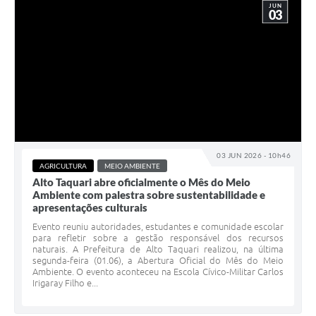
JUN
03
03 JUN 2026 - 10h46
AGRICULTURA
MEIO AMBIENTE
Alto Taquari abre oficialmente o Mês do Meio
Ambiente com palestra sobre sustentabilidade e
apresentações culturais
Evento reuniu autoridades, estudantes e comunidade escolar
para refletir sobre a gestão responsável dos recursos
naturais. A Prefeitura de Alto Taquari realizou, na última
segunda-feira (01.06), a Abertura Oficial do Mês do Meio
Ambiente. O evento aconteceu na Escola Cívico-Militar Carlos
Irigaray Filho e...