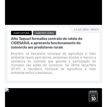
14 JUL 2026 - 09h03
AGRICULTURA
AGROPECUÁRIA
Alto Taquari formaliza contrato de rateio do
CIDESASUL e apresenta funcionamento do
consórcio aos produtores rurais
Encontro na Secretaria Municipal de Agricultura e Meio
Ambiente reuniu agricultores, esclareceu dúvidas e marcou a
assinatura do contrato que garante a participação do
município nas ações do consórcio. Na última terça-feira
(07.07), a Secretaria Municipal de Agricultura e Meio
Ambiente sediou a assinatura...
JUL
10