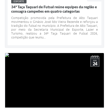
ESPORTE
34ª Taça Taquari de Futsal reúne equipes da região e
consagra campeões em quatro categorias
Competição promovida pela Prefeitura de Alto Taquari
movimentou o Ginásio José Ildo Vieira Rezende e reforçou a
tradição do futsal no município. A Prefeitura de Alto Taquari,
por meio da Secretaria Municipal de Esporte, Lazer e
Turismo, realizou a 34ª Taça Taquari de Futsal 2026,
competição que reuniu...
JUL
24