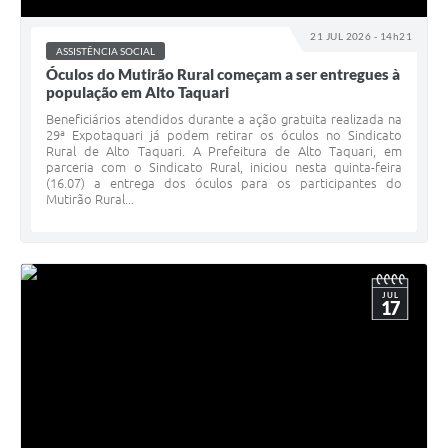
21 JUL 2026 - 14h21
ASSISTÊNCIA SOCIAL
Óculos do Mutirão Rural começam a ser entregues à
população em Alto Taquari
Beneficiários atendidos durante a ação gratuita realizada na
29ª Expotaquari já podem retirar os óculos no Sindicato
Rural de Alto Taquari. A Prefeitura de Alto Taquari, em
parceria com o Sindicato Rural, iniciou nesta quinta-feira
(16.07) a entrega dos óculos para os participantes do
Mutirão Rural...
JUL
17