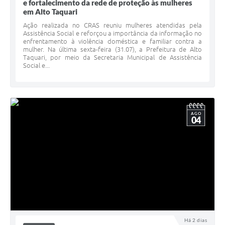
e fortalecimento da rede de proteção às mulheres
em Alto Taquari
Ação realizada no CRAS reuniu mulheres atendidas pela
Assistência Social e reforçou a importância da informação no
enfrentamento à violência doméstica e familiar contra a
mulher. Na última sexta-feira (31.07), a Prefeitura de Alto
Taquari, por meio da Secretaria Municipal de Assistência
Social e...
AGO
04
Há 2 dias