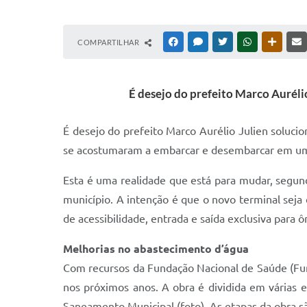
COMPARTILHAR
FACEBOOK
MESSENGER
TWITTER
WHATSAPP
OUTRAS
É desejo do prefeito Marco Aurélio
É desejo do prefeito Marco Aurélio Julien solucio
se acostumaram a embarcar e desembarcar em um p
Esta é uma realidade que está para mudar, segun
município. A intenção é que o novo terminal sej
de acessibilidade, entrada e saída exclusiva para ô
Melhorias no abastecimento d’água
Com recursos da Fundação Nacional de Saúde (Fun
nos próximos anos. A obra é dividida em várias
Saneamento Municipal (foto). As etapas da obra sã