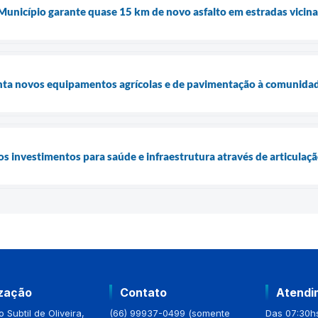
 Município garante quase 15 km de novo asfalto em estradas vicina
enta novos equipamentos agrícolas e de pavimentação à comunidad
os investimentos para saúde e infraestrutura através de articulaç
ização
Contato
Atendi
 Subtil de Oliveira,
(66) 99937-0499 (somente
Das 07:30hs