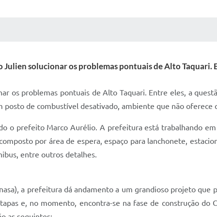
 MÍDIAS
RECEBA NOTÍCIAS
 Julien solucionar os problemas pontuais de Alto Taquari. E
nar os problemas pontuais de Alto Taquari. Entre eles, a questã
osto de combustível desativado, ambiente que não oferece co
do o prefeito Marco Aurélio. A prefeitura está trabalhando e
a composto por área de espera, espaço para lanchonete, estac
nibus, entre outros detalhes.
asa), a prefeitura dá andamento a um grandioso projeto que p
 etapas e, no momento, encontra-se na fase de construção do
o as seguintes: