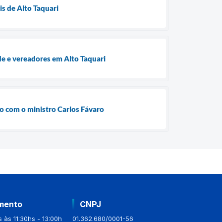
is de Alto Taquari
e e vereadores em Alto Taquari
ão com o ministro Carlos Fávaro
mento
CNPJ
 às 11:30hs - 13:00h
01.362.680/0001-56