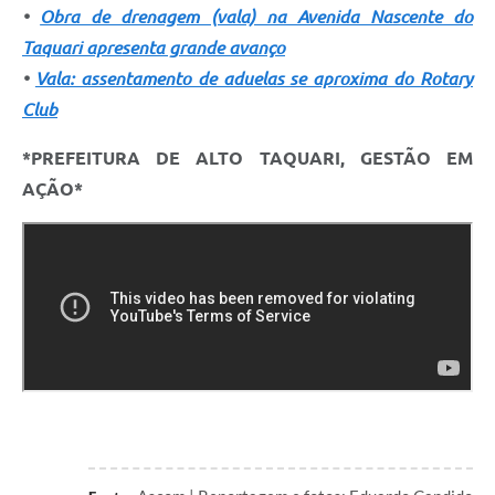
•
Obra de drenagem (vala) na Avenida Nascente do
Taquari apresenta grande avanço
•
Vala: assentamento de aduelas se aproxima do Rotary
Club
*PREFEITURA DE ALTO TAQUARI, GESTÃO EM
AÇÃO*