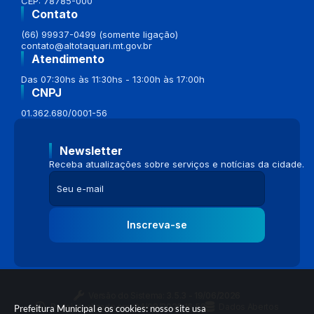
CEP: 78785-000
Contato
(66) 99937-0499 (somente ligação)
contato@altotaquari.mt.gov.br
Atendimento
Das 07:30hs às 11:30hs - 13:00h às 17:00h
CNPJ
01.362.680/0001-56
Newsletter
Receba atualizações sobre serviços e notícias da cidade.
Inscreva-se
Versão do Sistema:
3.5.3 - 19/06/2026
Portal atualizado em:
04/08/2026 16:58
Dados Abertos
Prefeitura Municipal e os cookies: nosso site usa