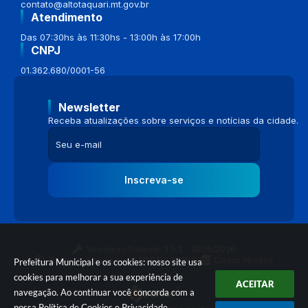
contato@altotaquari.mt.gov.br
Atendimento
Das 07:30hs às 11:30hs - 13:00h às 17:00h
CNPJ
01.362.680/0001-56
Newsletter
Receba atualizações sobre serviços e notícias da cidade.
Inscreva-se
Versão do Sistema:
3.5.3 - 19/06/2026
Portal atualizado em:
04/08/2026 16:58
Dados Abertos
Prefeitura Municipal e os cookies: nosso site usa
cookies para melhorar a sua experiência de
ACEITAR
navegação. Ao continuar você concorda com a
nossa
Política de Cookies
e
Privacidade
.