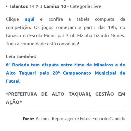
• Talentos
14 X 3
Camisa 10
- Categoria Livre
Clique
aqui
e confira a tabela completa da
competição. Os jogos começam a partir das 19h, no
Ginásio da Escola Municipal Prof. Elzinha Lizardo Nunes.
Toda a comunidade está convidada!
Leia também:
6ª Rodada tem disputa entre time de Mineiros e de
Alto Taquari pelo 28ª Campeonato Municipal de
Futsal
*PREFEITURA DE ALTO TAQUARI, GESTÃO EM
AÇÃO*
Ascom | Reportagem e Fotos: Eduardo Candido
Fonte: