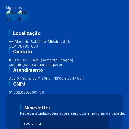
Siga-nos
Localização
Av. Macario Subtil de Oliveira, 848
CEP: 78785-000
Contato
(66) 99937-0499 (somente ligação)
contato@altotaquari.mt.gov.br
Atendimento
Das 07:30hs às 11:30hs - 13:00h às 17:00h
CNPJ
01.362.680/0001-56
Newsletter
Receba atualizações sobre serviços e notícias da cidade.