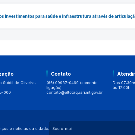
os investimentos para saúde e infraestrutura através de articulaç
ização
Contato
Atendi
 Subtil de Oliveira,
(66) 99937-0499 (somente
Das 07:30hs
ligação)
às 17:00h
5-000
contato@altotaquari.mt.gov.br
iços e notícias da cidade.