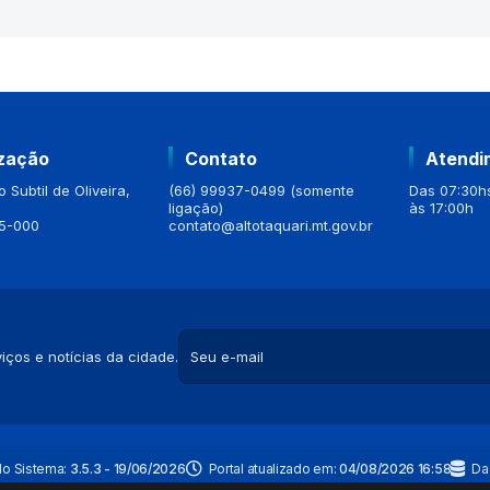
ização
Contato
Atendi
 Subtil de Oliveira,
(66) 99937-0499 (somente
Das 07:30hs
ligação)
às 17:00h
5-000
contato@altotaquari.mt.gov.br
iços e notícias da cidade.
do Sistema:
3.5.3 - 19/06/2026
Portal atualizado em:
04/08/2026 16:58
Da