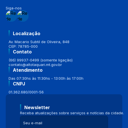
Siga-nos
Localização
Av. Macario Subtil de Oliveira, 848
CEP: 78785-000
Contato
(66) 99937-0499 (somente ligação)
contato@altotaquari.mt.gov.br
Atendimento
Das 07:30hs às 11:30hs - 13:00h às 17:00h
CNPJ
01.362.680/0001-56
Newsletter
Receba atualizações sobre serviços e notícias da cidade.