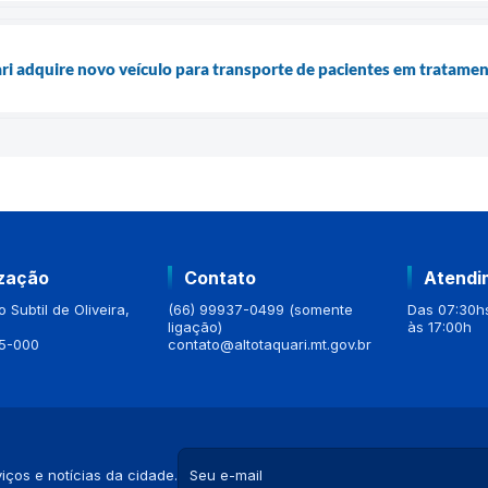
ari adquire novo veículo para transporte de pacientes em tratame
ização
Contato
Atendi
 Subtil de Oliveira,
(66) 99937-0499 (somente
Das 07:30hs
ligação)
às 17:00h
5-000
contato@altotaquari.mt.gov.br
iços e notícias da cidade.