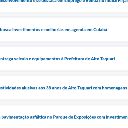
desenvolvimento e se destaca em Emprego e Renda no Índice Firj
i busca investimentos e melhorias em agenda em Cuiabá
trega veículo e equipamentos à Prefeitura de Alto Taquari
 festividades alusivas aos 38 anos de Alto Taquari com homenagens
 pavimentação asfáltica no Parque de Exposições com investimen