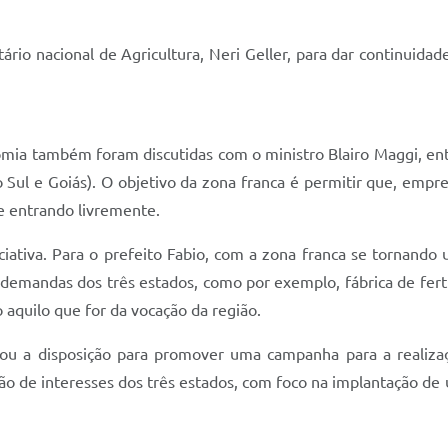
rio nacional de Agricultura, Neri Geller, para dar continuidad
omia também foram discutidas com o ministro Blairo Maggi, ent
 Sul e Goiás). O objetivo da zona franca é permitir que, empr
e entrando livremente.
iciativa. Para o prefeito Fabio, com a zona franca se tornando
demandas dos três estados, como por exemplo, fábrica de fertil
do aquilo que for da vocação da região.
locou a disposição para promover uma campanha para a realiz
o de interesses dos três estados, com foco na implantação de u