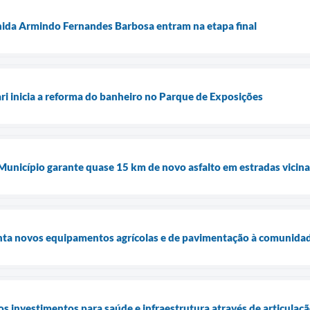
nida Armindo Fernandes Barbosa entram na etapa final
ari inicia a reforma do banheiro no Parque de Exposições
 Município garante quase 15 km de novo asfalto em estradas vicina
enta novos equipamentos agrícolas e de pavimentação à comunidad
os investimentos para saúde e infraestrutura através de articulaç