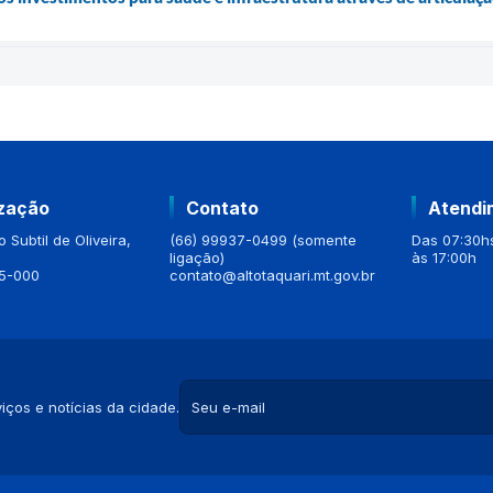
ização
Contato
Atendi
 Subtil de Oliveira,
(66) 99937-0499 (somente
Das 07:30hs
ligação)
às 17:00h
5-000
contato@altotaquari.mt.gov.br
iços e notícias da cidade.