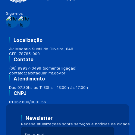
Siga-nos
Localização
Av. Macario Subtil de Oliveira, 848
CEP: 78785-000
Contato
(66) 99937-0499 (somente ligação)
contato@altotaquari.mt.gov.br
Atendimento
Das 07:30hs às 11:30hs - 13:00h às 17:00h
CNPJ
01.362.680/0001-56
Newsletter
Receba atualizações sobre serviços e notícias da cidade.