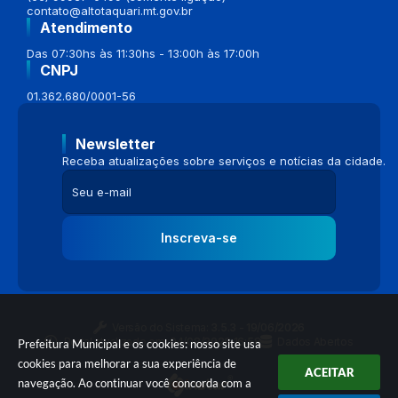
contato@altotaquari.mt.gov.br
Atendimento
Das 07:30hs às 11:30hs - 13:00h às 17:00h
CNPJ
01.362.680/0001-56
Newsletter
Receba atualizações sobre serviços e notícias da cidade.
Inscreva-se
Versão do Sistema:
3.5.3 - 19/06/2026
Portal atualizado em:
04/08/2026 16:58
Dados Abertos
Prefeitura Municipal e os cookies: nosso site usa
cookies para melhorar a sua experiência de
ACEITAR
navegação. Ao continuar você concorda com a