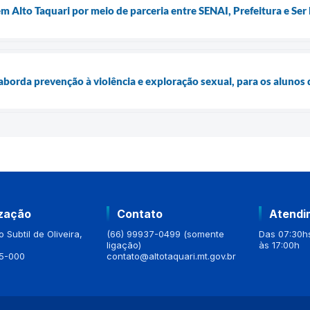
m Alto Taquari por meio de parceria entre SENAI, Prefeitura e Ser
borda prevenção à violência e exploração sexual, para os alunos 
ização
Contato
Atendi
 Subtil de Oliveira,
(66) 99937-0499 (somente
Das 07:30hs
ligação)
às 17:00h
5-000
contato@altotaquari.mt.gov.br