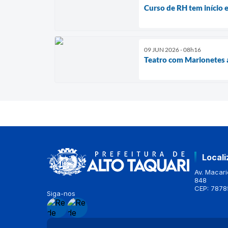
Curso de RH tem início e
09 JUN 2026 - 08h16
Teatro com Marionetes a
Local
Av. Macario
848
CEP: 7878
Siga-nos