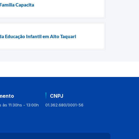
 Família Capacita
da Educação Infantil em Alto Taquari
mento
CNPJ
 às 11:30hs - 13:00h
01.362.680/0001-56