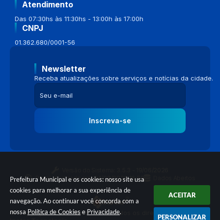
Atendimento
Das 07:30hs às 11:30hs - 13:00h às 17:00h
CNPJ
01.362.680/0001-56
Newsletter
Receba atualizações sobre serviços e notícias da cidade.
Inscreva-se
Versão do Sistema:
3.5.3 - 19/06/2026
Portal atualizado em:
04/08/2026 16:58
Dados Abertos
Prefeitura Municipal e os cookies: nosso site usa
cookies para melhorar a sua experiência de
ACEITAR
navegação. Ao continuar você concorda com a
nossa
Política de Cookies
e
Privacidade
.
© Copyright Instar - 2006-2026. Todos os direitos reservados -
PERSONALIZAR