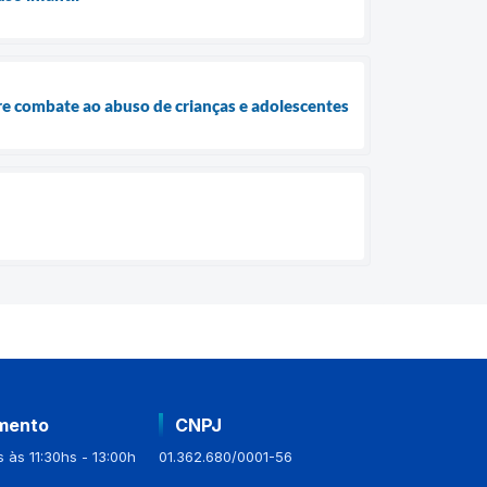
bre combate ao abuso de crianças e adolescentes
mento
CNPJ
 às 11:30hs - 13:00h
01.362.680/0001-56