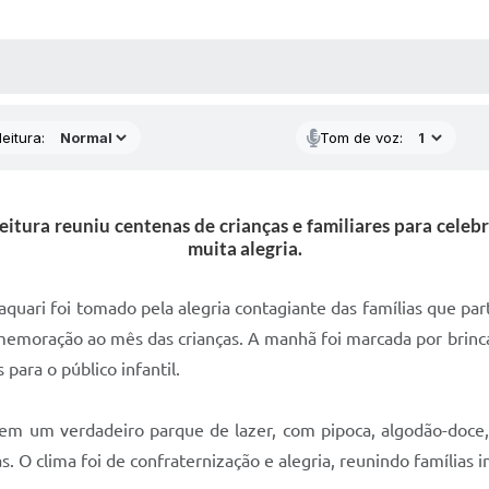
 MÍDIAS
RECEBA NOTÍCIAS
eitura:
Tom de voz:
tura reuniu centenas de crianças e familiares para celebr
muita alegria.
quari foi tomado pela alegria contagiante das famílias que par
emoração ao mês das crianças. A manhã foi marcada por brincad
ara o público infantil.
m um verdadeiro parque de lazer, com pipoca, algodão-doce, c
. O clima foi de confraternização e alegria, reunindo famílias 