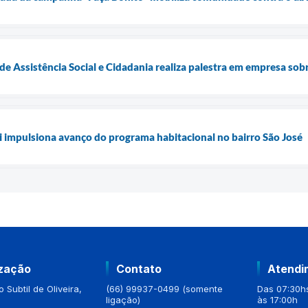
 de Assistência Social e Cidadania realiza palestra em empresa so
 impulsiona avanço do programa habitacional no bairro São José
ização
Contato
Atendi
 Subtil de Oliveira,
(66) 99937-0499 (somente
Das 07:30hs
ligação)
às 17:00h