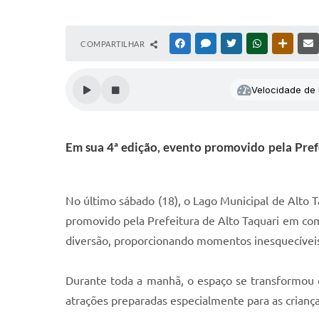
COMPARTILHAR
FACEBOOK
MESSENGER
TWITTER
WHATSAPP
OUTRAS
Velocidade de l
Em sua 4ª edição, evento promovido pela Prefei
No último sábado (18), o Lago Municipal de Alto Ta
promovido pela Prefeitura de Alto Taquari em com
diversão, proporcionando momentos inesquecíveis p
Durante toda a manhã, o espaço se transformou e
atrações preparadas especialmente para as crianças