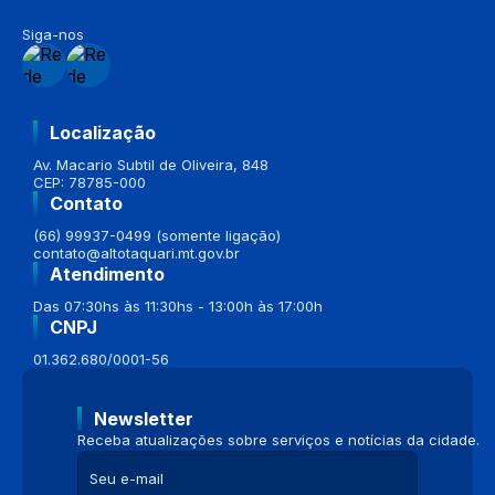
Siga-nos
Localização
Av. Macario Subtil de Oliveira, 848
CEP: 78785-000
Contato
(66) 99937-0499 (somente ligação)
contato@altotaquari.mt.gov.br
Atendimento
Das 07:30hs às 11:30hs - 13:00h às 17:00h
CNPJ
01.362.680/0001-56
Newsletter
Receba atualizações sobre serviços e notícias da cidade.