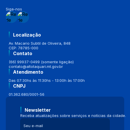
Siga-nos
Localização
Av. Macario Subtil de Oliveira, 848
CEP: 78785-000
Contato
(66) 99937-0499 (somente ligação)
contato@altotaquari.mt.gov.br
Atendimento
Das 07:30hs às 11:30hs - 13:00h às 17:00h
CNPJ
01.362.680/0001-56
Newsletter
Receba atualizações sobre serviços e notícias da cidade.