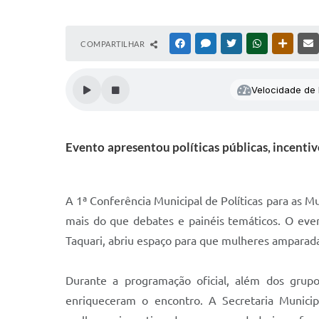
COMPARTILHAR
FACEBOOK
MESSENGER
TWITTER
WHATSAPP
OUTRAS
Velocidade de l
Evento apresentou políticas públicas, incenti
A 1ª Conferência Municipal de Políticas para as M
mais do que debates e painéis temáticos. O eve
Taquari, abriu espaço para que mulheres amparada
Durante a programação oficial, além dos grupos
enriqueceram o encontro. A Secretaria Munici