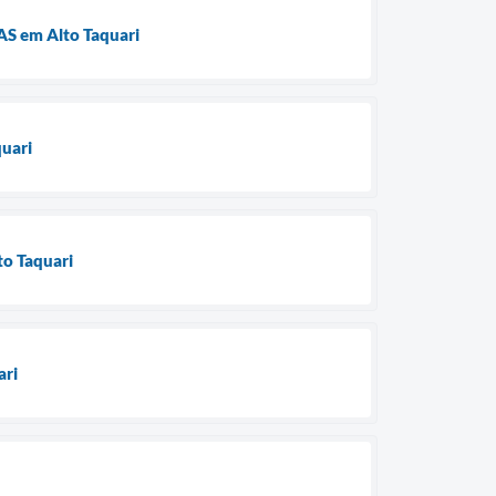
RAS em Alto Taquari
quari
to Taquari
ari