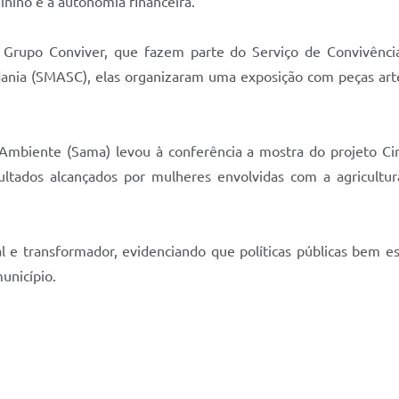
ino e a autonomia financeira.
o Grupo Conviver, que fazem parte do Serviço de Convivênc
adania (SMASC), elas organizaram uma exposição com peças art
 Ambiente (Sama) levou à conferência a mostra do projeto Cin
ultados alcançados por mulheres envolvidas com a agricultur
e transformador, evidenciando que políticas públicas bem es
unicípio.