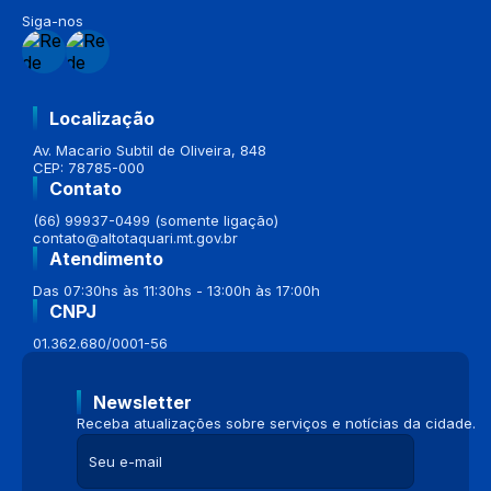
Siga-nos
Localização
Av. Macario Subtil de Oliveira, 848
CEP: 78785-000
Contato
(66) 99937-0499 (somente ligação)
contato@altotaquari.mt.gov.br
Atendimento
Das 07:30hs às 11:30hs - 13:00h às 17:00h
CNPJ
01.362.680/0001-56
Newsletter
Receba atualizações sobre serviços e notícias da cidade.