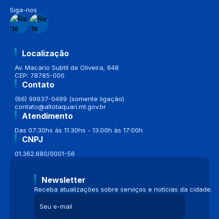
Siga-nos
Localização
Av. Macario Subtil de Oliveira, 848
CEP: 78785-000
Contato
(66) 99937-0499 (somente ligação)
contato@altotaquari.mt.gov.br
Atendimento
Das 07:30hs às 11:30hs - 13:00h às 17:00h
CNPJ
01.362.680/0001-56
Newsletter
Receba atualizações sobre serviços e notícias da cidade.