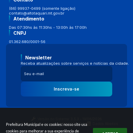
(66) 99937-0499 (somente ligação)
contato@altotaquari.mt.gov.br
Atendimento
Das 07:30hs às 11:30hs - 13:00h às 17:00h
CNPJ
01.362.680/0001-56
Newsletter
Receba atualizações sobre serviços e notícias da cidade.
Inscreva-se
Versão do Sistema:
3.5.3 - 19/06/2026
Portal atualizado em:
04/08/2026 16:58
Dados Abertos
Prefeitura Municipal e os cookies: nosso site usa
cookies para melhorar a sua experiência de