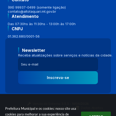
(66) 99937-0499 (somente ligação)
contato@altotaquari.mt.gov.br
Atendimento
Das 07:30hs às 11:30hs - 13:00h às 17:00h
CNPJ
01.362.680/0001-56
Newsletter
Receba atualizações sobre serviços e notícias da cidade.
Inscreva-se
Versão do Sistema:
3.5.3 - 19/06/2026
Portal atualizado em:
04/08/2026 16:58
Dados Abertos
Prefeitura Municipal e os cookies: nosso site usa
cookies para melhorar a sua experiência de