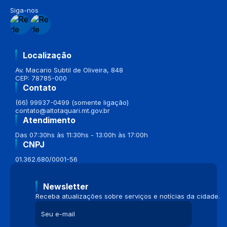
Siga-nos
Localização
Av. Macario Subtil de Oliveira, 848
CEP: 78785-000
Contato
(66) 99937-0499 (somente ligação)
contato@altotaquari.mt.gov.br
Atendimento
Das 07:30hs às 11:30hs - 13:00h às 17:00h
CNPJ
01.362.680/0001-56
Newsletter
Receba atualizações sobre serviços e notícias da cidade.