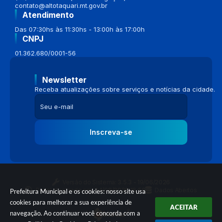
contato@altotaquari.mt.gov.br
Atendimento
Das 07:30hs às 11:30hs - 13:00h às 17:00h
CNPJ
01.362.680/0001-56
Newsletter
Receba atualizações sobre serviços e notícias da cidade.
Inscreva-se
Versão do Sistema:
3.5.3 - 19/06/2026
Portal atualizado em:
04/08/2026 16:58
Dados Abertos
Prefeitura Municipal e os cookies: nosso site usa
cookies para melhorar a sua experiência de
ACEITAR
navegação. Ao continuar você concorda com a