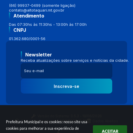
(66) 99937-0499 (somente ligação)
contato@altotaquari.mt.gov.br
Atendimento
Das 07:30hs às 11:30hs - 13:00h às 17:00h
CNPJ
01.362.680/0001-56
Newsletter
Receba atualizações sobre serviços e notícias da cidade.
Inscreva-se
Versão do Sistema:
3.5.3 - 19/06/2026
Portal atualizado em:
04/08/2026 16:58
Dados Abertos
Prefeitura Municipal e os cookies: nosso site usa
cookies para melhorar a sua experiência de
ACEITAR