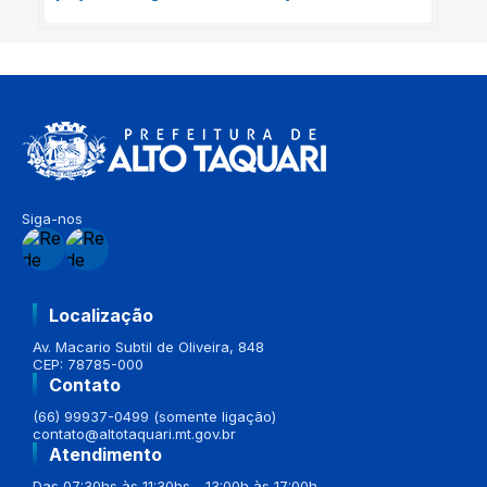
Siga-nos
Localização
Av. Macario Subtil de Oliveira, 848
CEP: 78785-000
Contato
(66) 99937-0499 (somente ligação)
contato@altotaquari.mt.gov.br
Atendimento
Das 07:30hs às 11:30hs - 13:00h às 17:00h