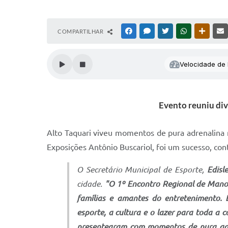
COMPARTILHAR
FACEBOOK
MESSENGER
TWITTER
WHATSAPP
OUTRAS
Velocidade de l
Evento reuniu div
Alto Taquari viveu momentos de pura adrenalina
Exposições Antônio Buscariol, foi um sucesso, con
O Secretário Municipal de Esporte,
Edisl
cidade.
"O 1º Encontro Regional de Mano
famílias e amantes do entretenimento. 
esporte, a cultura e o lazer para toda a
presentearam com momentos de pura adre